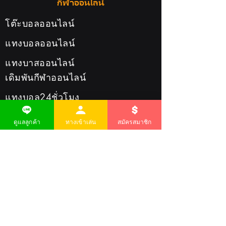
กีฬาออนไลน์
โต๊ะบอลออนไลน์
แทงบอลออนไลน์
แทงบาสออนไลน์
เดิมพันกีฬาออนไลน์
แทงบอล24ชั่วโมง
โต๊ะบอล24ชั่วโมง
ดูแลลูกค้า
ทางเข้าเล่น
สมัครสมาชิก
Ufabet
Ufabet เข้าสู่ระบบ
Ufabet เว็บหลัก
ทางเข้า Ufabet
สมัครUfabet