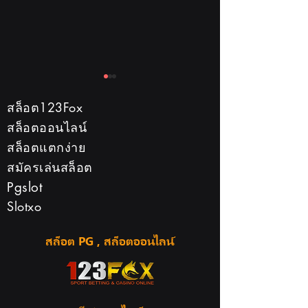
สล็อต123Fox
สล็อตออนไลน์
สล็อตแตกง่าย
สมัครเล่นสล็อต
วิธีเลือกโต๊ะเดิมพันใน
รวมเกมยอดฮิตใน
Pgslot
123Fox บาคาร่า ให้
123Fox คาสิโน ที่ส
Slotxo
เข้ากับสไตล์การเล่น
ทำเงินต้องลองด้วยต
ของคุณ
เอง
สล็อต PG , สล็อตออนไลน์