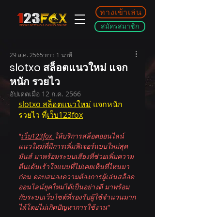
ทางเข้าเล่น
สมัครสมาชิก
29 ส.ค. 2565
ยาว 1 นาที
slotxo สล็อตแนวใหม่ แจก
หนัก รวยไว
อัปเดตเมื่อ
12 ก.ค. 2566
slotxo
สล็อตแนวใหม่
 แจกหนัก 
รวยไว ที่
เว็บ123fox
"
เว็บ123fox 
ให้บริการสล็อตออนไลน์
แนวใหม่ที่มีการเพิ่มฟีเจอร์แบบใหม่สุด
มันส์ มาพร้อมระบบเสียงที่ช่วยเพิ่มความ
ตื่นเต้นเร้าใจแบบที่ไม่เคยเห็นที่ไหนมา
ก่อน ตอบสนองความต้องการผู้เล่นสล็อต
ออนไลน์ยุคใหม่ได้เป็นอย่างดี มาพร้อม
กับระบบเว็บไซต์ที่รองรับผู้ใช้จำนวนมาก
ได้โดยไม่เกิดปัญหาการใช้งาน"