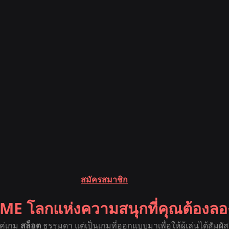
สมัครสมาชิก
E โลกแห่งความสนุกที่คุณต้องลอ
แค่เกม 
สล็อต
 ธรรมดา แต่เป็นเกมที่ออกแบบมาเพื่อให้ผู้เล่นได้สัม