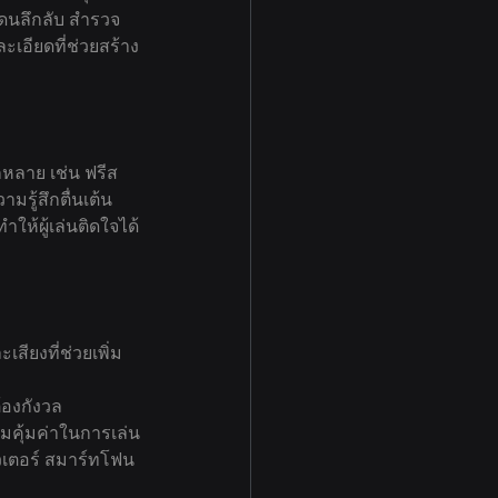
แดนลึกลับ สำรวจ
อียดที่ช่วยสร้าง
หลาย เช่น ฟรีส
มรู้สึกตื่นเต้น
ให้ผู้เล่นติดใจได้
สียงที่ช่วยเพิ่ม
ต้องกังวล
มคุ้มค่าในการเล่น
วเตอร์ สมาร์ทโฟน 