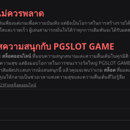
ณไม่ควรพลาด
เป็นเพียงแค่เกมเพื่อความบันเทิง แต่ยังเป็นโอกาสในการสร้างรายได้ให
ใสและรวดเร็ว ผู้เล่นสามารถมั่นใจได้ว่าทุกการเดิมพันจะได้รับผลต
ผัสความสนุกกับ PGSLOT GAME
ม 
สล็อตออนไลน์
 ที่มอบความสนุกสนานและความตื่นเต้นในทุกมิต
้างความสุข แต่ยังมอบโอกาสในการชนะรางวัลใหญ่ PGSLOT GAME คื
มาสัมผัสประสบการณ์แสนสนุกนี้ แล้วคุณจะพบว่าเกม 
สล็อต
 ที่ยอ
คุณให้กลายเป็นช่วงเวลาแห่งความสุขและความตื่นเต้นที่ไม่รู้ลืม
23Foxสล็อตออนไลน์