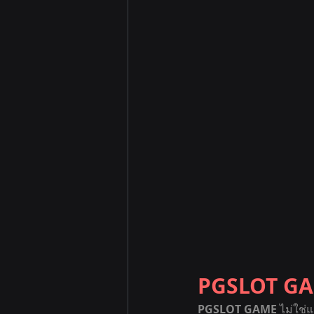
PGSLOT GAM
PGSLOT GAME
 ไม่ใช่