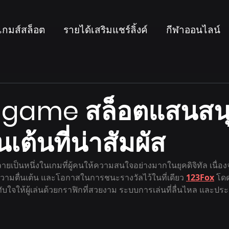
เกมส์สล็อต
รายได้เสริมแชร์ลิ้งค์
กีฬาออนไลน์
 game สล็อตแสนสน
เต้นที่น่าสัมผัส
ลายเป็นหนึ่งในเกมที่ผู้คนให้ความสนใจอย่างมากในยุคดิจิทัล เนื่อ
มตื่นเต้น และโอกาสในการชนะรางวัลไว้ในที่เดียว 
123Fox
 โด
ับใจให้ผู้เล่นด้วยกราฟิกที่สวยงาม ระบบการเล่นที่ลื่นไหล และประ