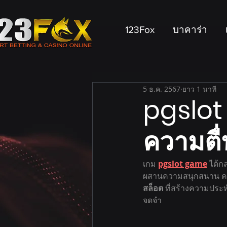
123Fox
บาคาร่า
5 ธ.ค. 2567
ยาว 1 นาที
pgslot
ความตื่น
เกม 
pgslot game
 ได้ก
ผสานความสนุกสนาน ควา
สล็อต
 ที่สร้างความประท
จดจำ