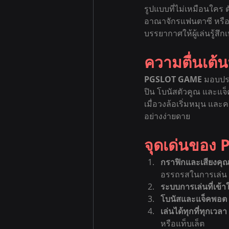
รูปแบบที่ไม่เหมือนใคร
อาณาจักรแฟนตาซี หรือเ
บรรยากาศให้ผู้เล่นรู้ส
ความตื่นเต้นท
PGSLOT GAME
 มอบปร
ปิน โบนัสตัวคูณ และแจ็คพ
เมื่อวงล้อเริ่มหมุน และ
อย่างง่ายดาย
จุดเด่นของ
กราฟิกและเสียงคุ
อรรถรสในการเล่น
ระบบการเล่นที่เข้า
โบนัสและแจ็คพอต
เล่นได้ทุกที่ทุกเวลา
หรือแท็บเล็ต