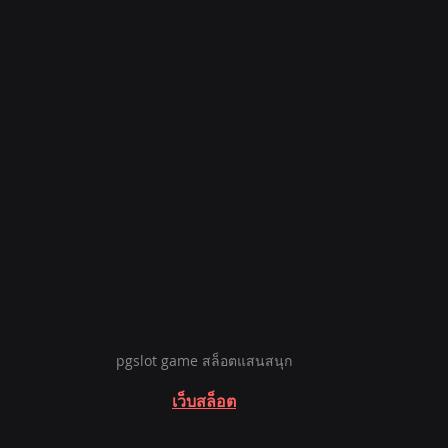
pgslot game สล็อตแสนสนุก
เว็บสล็อต