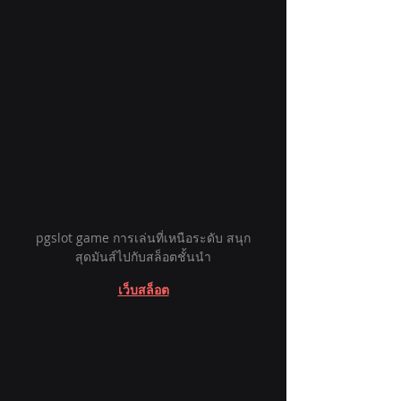
pgslot game การเล่นที่เหนือระดับ สนุก
สุดมันส์ไปกับสล็อตชั้นนำ
เว็บสล็อต