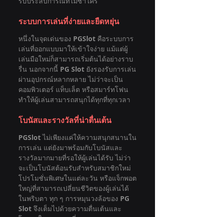
รับประสบการณ์ที่ไม่ซ้ำใคร
ระบบการเล่นที่ง่ายและยืดหยุ่น
หนึ่งในจุดเด่นของ 
PGSlot
 คือระบบการ
เล่นที่ออกแบบมาให้เข้าใจง่าย แม้แต่ผู้
เล่นมือใหม่ก็สามารถเริ่มต้นได้อย่างราบ
รื่น นอกจากนี้ 
PG Slot
 ยังรองรับการเล่น
ผ่านอุปกรณ์หลากหลาย ไม่ว่าจะเป็น
คอมพิวเตอร์ แท็บเล็ต หรือสมาร์ทโฟน 
ทำให้ผู้เล่นสามารถสนุกได้ทุกที่ทุกเวลา
โบนัสและรางวัลที่น่าตื่นเต้น
PGSlot
 ไม่เพียงแค่ให้ความสนุกสนานใน
การเล่น แต่ยังมาพร้อมกับโบนัสและ
รางวัลมากมายที่รอให้ผู้เล่นได้รับ ไม่ว่า
จะเป็นโบนัสต้อนรับสำหรับสมาชิกใหม่ 
โปรโมชั่นพิเศษในแต่ละวัน หรือแจ็กพอต
ใหญ่ที่สามารถเปลี่ยนชีวิตของผู้เล่นได้
ในพริบตา ทุก ๆ การหมุนวงล้อของ 
PG 
Slot
 จึงเต็มไปด้วยความตื่นเต้นและ