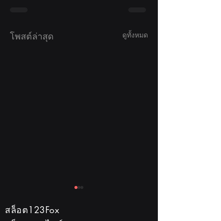
โพสต์ล่าสุด
ดูทั้งหมด
สล็อต123Fox