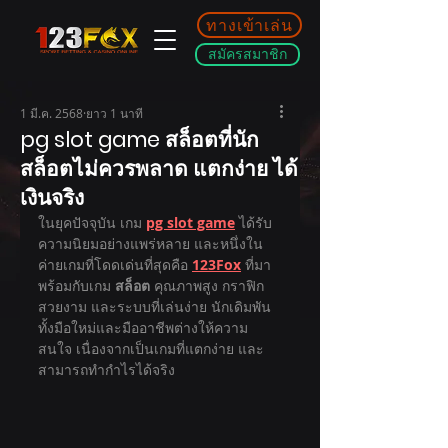
ทางเข้าเล่น
สมัครสมาชิก
1 มี.ค. 2568
ยาว 1 นาที
pg slot game สล็อตที่นัก
สล็อตไม่ควรพลาด แตกง่าย ได้
เงินจริง
ในยุคปัจจุบัน เกม 
pg slot game
 ได้รับ
ความนิยมอย่างแพร่หลาย และหนึ่งใน
ค่ายเกมที่โดดเด่นที่สุดคือ 
123Fox
 ที่มา
พร้อมกับเกม 
สล็อต
 คุณภาพสูง กราฟิก
สวยงาม และระบบที่เล่นง่าย นักเดิมพัน
ทั้งมือใหม่และมืออาชีพต่างให้ความ
สนใจ เนื่องจากเป็นเกมที่แตกง่าย และ
สามารถทำกำไรได้จริง