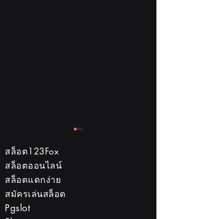
สล็อต123Fox
สล็อตออนไลน์
สล็อตแตกง่าย
สมัครเล่นสล็อต
รวมเกมยอดฮิตใน
123Fox สล็อต ฝาก
Pgslot
123Fox คาสิโน ที่สาย
ถอนออโต้ รวดเร็ว