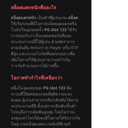
สล็อตแตกหนักคืออะไร
สล็อตแตกหนัก
 เป็นคำที่ผู้เล่นเกม 
สล็อต
ใช้เรียกเกมที่มีโอกาสแจ็คพอตแตกหรือ
โบนัสใหญ่บ่อยครั้ง 
PG Slot 123
 ได้รับ
การยอมรับว่าเป็นแพลตฟอร์มที่มอบ
ประสบการณ์นี้ให้ผู้เล่น ด้วยอัตราการ
จ่ายเงินคืน Return to Player หรือ RTP 
ที่สูง และระบบโบนัสที่ออกแบบมาเพื่อ
เพิ่มโอกาสให้ผู้เล่นสามารถคว้าเงิน
รางวัลจำนวนมากได้ง่ายขึ้น
โอกาสทำกำไรที่เหนือกว่า
หนึ่งในจุดเด่นของ 
PG Slot 123
 คือ
ระบบที่ให้ผลตอบแทนที่ยุติธรรมและ
สมดุล ผู้เล่นสามารถเลือกเดิมพันได้ตาม
งบประมาณที่มี ตั้งแต่การเดิมพันขั้นต่ำ
ไปจนถึงการเดิมพันสูงสุด โดยไม่ว่าจะ
ลงทุนเท่าไหร่ก็ยังคงมีโอกาสได้รับรางวัล
ใหญ่ เกมสล็อตแต่ละเกมยังมีฟีเจอร์