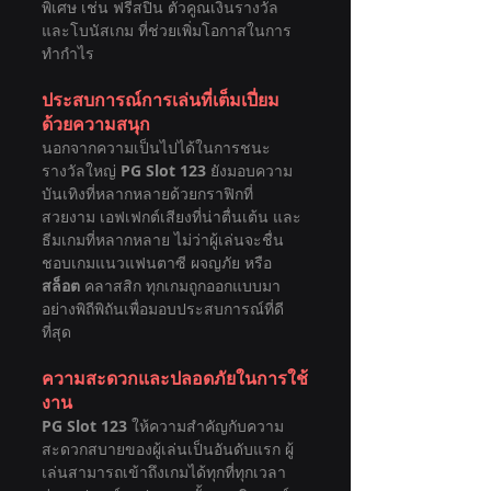
พิเศษ เช่น ฟรีสปิน ตัวคูณเงินรางวัล 
และโบนัสเกม ที่ช่วยเพิ่มโอกาสในการ
ทำกำไร
ประสบการณ์การเล่นที่เต็มเปี่ยม
ด้วยความสนุก
นอกจากความเป็นไปได้ในการชนะ
รางวัลใหญ่ 
PG Slot 123
 ยังมอบความ
บันเทิงที่หลากหลายด้วยกราฟิกที่
สวยงาม เอฟเฟกต์เสียงที่น่าตื่นเต้น และ
ธีมเกมที่หลากหลาย ไม่ว่าผู้เล่นจะชื่น
ชอบเกมแนวแฟนตาซี ผจญภัย หรือ 
สล็อต
 คลาสสิก ทุกเกมถูกออกแบบมา
อย่างพิถีพิถันเพื่อมอบประสบการณ์ที่ดี
ที่สุด
ความสะดวกและปลอดภัยในการใช้
งาน
PG Slot 123
 ให้ความสำคัญกับความ
สะดวกสบายของผู้เล่นเป็นอันดับแรก ผู้
เล่นสามารถเข้าถึงเกมได้ทุกที่ทุกเวลา 