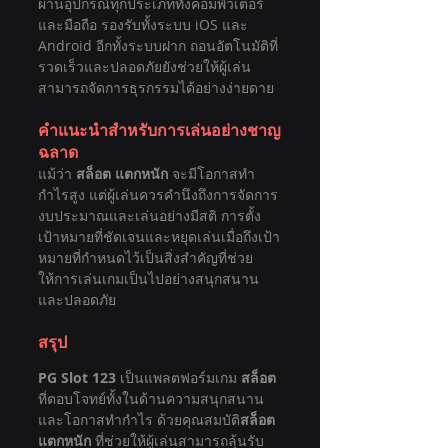
ผ่านอุปกรณ์ทุกประเภททั้งคอมพิวเตอร์
และมือถือ รองรับทั้งระบบ iOS และ 
Android อีกทั้งระบบฝาก ถอนอัตโนมัติที่
รวดเร็วและปลอดภัยยังช่วยให้ผู้เล่น
สามารถจัดการธุรกรรมได้อย่างง่ายดาย
คำแนะนำสำหรับการเล่นอย่างชาญ
ฉลาด
แม้ว่า 
สล็อต แตกหนัก
 จะมีโอกาสทำ
กำไรสูง แต่ผู้เล่นควรคำนึงถึงการจัดการ
งบประมาณและเล่นอย่างมีสติ การตั้ง
เป้าหมายที่ชัดเจนและหยุดเล่นเมื่อถึงเป้า
หมายที่กำหนดไว้เป็นสิ่งสำคัญที่ช่วย
ให้การเล่นเกมเป็นไปอย่างสนุกสนาน
และปลอดภัย
สรุป
PG Slot 123
 เป็นแพลตฟอร์มเกม 
สล็อต
ที่ตอบโจทย์ทั้งในด้านความสนุกสนาน
และโอกาสทำกำไร ด้วยคุณสมบัติ
สล็อต
แตกหนัก
 ที่ช่วยให้ผู้เล่นสามารถลุ้นรับ