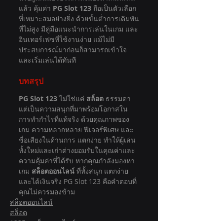
แล้ว คุ้มค่า 
PG Slot 123
 ถือเป็นตัวเลือก
ที่เหมาะสมอย่างยิ่ง ด้วยขั้นต่ำการเดิมพัน
ที่ไม่สูง มีคู่มือแนะนำการเล่นในเกม และ
อินเทอร์เฟซที่ใช้งานง่าย แม้ไม่มี
ประสบการณ์มาก่อนก็สามารถเข้าใจ
และเริ่มเล่นได้ทันที
บทสรุป
PG Slot 123
 ไม่ใช่แค่ 
สล็อต
 ธรรมดา 
แต่เป็นความสนุกที่มาพร้อมโอกาสใน
การทำกำไรที่แท้จริง ด้วยคุณภาพของ
เกม ความหลากหลาย ฟีเจอร์พิเศษ และ
ชื่อเสียงในด้านการ แตกง่าย ทำให้ผู้เล่น
ทั้งใหม่และเก่าต่างยอมรับในคุณค่าและ
ความคุ้มค่าที่ได้รับ หากคุณกำลังมองหา
เกม 
สล็อตออนไลน์
 ที่ทั้งสนุก แตกง่าย 
และได้เงินจริง PG Slot 123 คือคำตอบที่
คุณไม่ควรมองข้าม
สล็อตออนไลน์
สล็อต