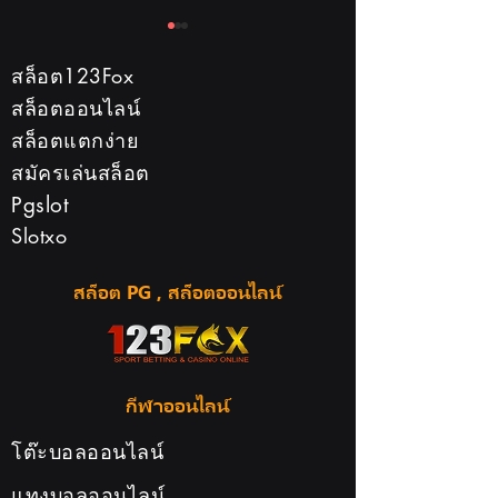
สล็อต123Fox
สล็อตออนไลน์
สล็อตแตกง่าย
สมัครเล่นสล็อต
รวมเกมยอดฮิตใน
123Fox สล็อต ฝาก
Pgslot
123Fox คาสิโน ที่สาย
ถอนออโต้ รวดเร็ว
Slotxo
ทำเงินต้องลองด้วยตัว
ทันใจไม่ต้องรอนาน
เอง
สล็อต PG , สล็อตออนไลน์
กีฬาออนไลน์
โต๊ะบอลออนไลน์
แทงบอลออนไลน์