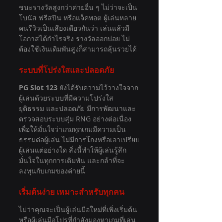
ชนะรางวัลสูงกว่าค่ายอื่น ๆ ไม่ว่าจะเป็น
โบนัส ฟรีสปิน หรือแจ็คพอต ผู้เล่นหลาย
คนรีวิวเป็นเสียงเดียวกันว่า เล่นแล้วมี
โอกาสได้กำไรจริง รางวัลออกบ่อย ไม่
ต้องใช้เงินเดิมพันสูงก็สามารถลุ้นรวยได้
ระบบที่โปร่งใสและปลอดภัย
PG Slot 123
 ยังได้รับความไว้วางใจจาก
ผู้เล่นด้วยระบบที่มีความโปร่งใส 
ยุติธรรม และปลอดภัย มีการพัฒนาและ
ตรวจสอบระบบสุ่ม RNG อย่างต่อเนื่อง 
เพื่อให้มั่นใจว่าเกมทุกเกมมีความเป็น
ธรรมต่อผู้เล่น ไม่มีการโกงหรือเอาเปรียบ
ผู้เล่นแต่อย่างใด สิ่งนี้ทำให้ผู้เล่นรู้สึก
มั่นใจในทุกการเดิมพัน และกล้าที่จะ
ลงทุนกับเกมของค่ายนี้
เริ่มต้นง่าย เหมาะสำหรับทุกคน
ไม่ว่าคุณจะเป็นผู้เล่นมือใหม่ที่เพิ่งเริ่มต้น 
หรือผู้เล่นมือโปรที่กำลังมองหาเกมที่เล่น