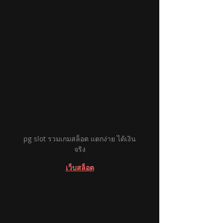
pg slot รวมเกมสล็อต แตกง่าย ได้เงิน
จริง
เว็บสล็อต