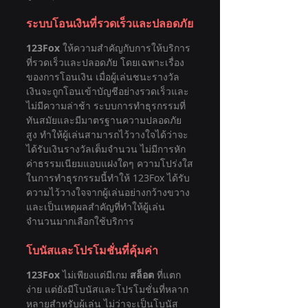
ระบบโอนเงินที่รวดเร็วและปลอดภัย
123Fox
 ให้ความสำคัญกับการให้บริการ
ที่รวดเร็วและปลอดภัย โดยเฉพาะเรื่อง
ของการโอนเงิน เมื่อผู้เล่นชนะรางวัล 
เงินจะถูกโอนเข้าบัญชีอย่างรวดเร็วและ
ไม่มีความล่าช้า ระบบการทำธุรกรรมที่
ทันสมัยและมีมาตรฐานความปลอดภัย
สูง ทำให้ผู้เล่นสามารถไว้วางใจได้ว่าจะ
ได้รับเงินรางวัลเต็มจำนวน ไม่มีการหัก
ค่าธรรมเนียมแอบแฝงใดๆ ความโปร่งใส
ในการทำธุรกรรมนี้ทำให้ 123Fox ได้รับ
ความไว้วางใจจากผู้เล่นอย่างกว้างขวาง 
และเป็นเหตุผลสำคัญที่ทำให้ผู้เล่น
จำนวนมากเลือกใช้บริการ
โบนัสและโปรโมชั่นที่คุ้มค่า
123Fox
 ไม่เพียงแต่มีเกม 
สล็อต
 ที่แตก
ง่าย แต่ยังมีโบนัสและโปรโมชั่นที่หลาก
หลายสำหรับผู้เล่น ไม่ว่าจะเป็นโบนัส