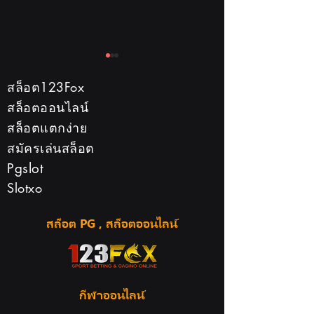
สล็อต123Fox
สล็อตออนไลน์
สล็อตแตกง่าย
สมัครเล่นสล็อต
123Fox สล็อต ฝาก
123Fox สล็อต เล่น
Pgslot
ถอนออโต้ รวดเร็ว
ผ่านมือถือได้จริงไห
Slotxo
ทันใจไม่ต้องรอนาน
ทดสอบทุกระบบให้
แล้ว
สล็อต PG , สล็อตออนไลน์
กีฬาออนไลน์