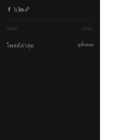
โพสต์ล่าสุด
ดูทั้งหมด