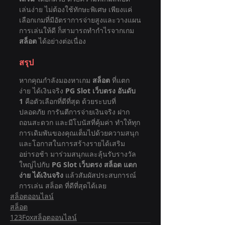
เล่นง่าย ไม่ต้องใช้ทักษะพิเศษ เพียงแค่
เลือกเกมที่มีอัตราการจ่ายสูงและวางแผน
การเล่นให้ดี ก็สามารถทำกำไรจากเกม 
สล็อต
 ได้อย่างต่อเนื่อง
สรุป
หากคุณกำลังมองหาเกม 
สล็อต
 ที่แตก
ง่าย ได้เงินจริง 
PG Slot เว็บตรง อันดับ 
1
 คือตัวเลือกที่ดีที่สุด ด้วยระบบที่
ปลอดภัย การันตีการจ่ายเงินจริง ฝาก 
ถอนสะดวก และมีโบนัสที่คุ้มค่า ทำให้ทุก
การเดิมพันของคุณเต็มไปด้วยความสนุก
และโอกาสในการสร้างรายได้เสริม
อย่ารอช้า มาร่วมสนุกและลุ้นรับรางวัล
ใหญ่ไปกับ 
PG Slot เว็บตรง สล็อต แตก
ง่าย ได้เงินจริง
 แล้วสัมผัสประสบการณ์
การเล่น สล็อต ที่ดีที่สุดได้เลย
สล็อตออนไลน์
สล็อต
123Foxสล็อตออนไลน์