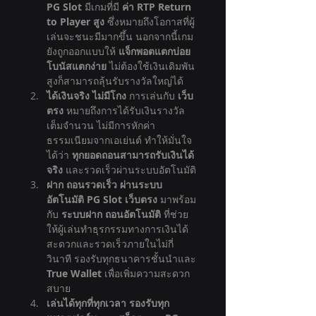
PG Slot
 มีเกมที่มี 
ค่า RTP Return 
to Player สูง
 ซึ่งหมายถึงโอกาสที่ผู้
เล่นจะชนะมีมากขึ้น นอกจากนี้เกม
ยังถูกออกแบบให้ 
แจ็กพอตแตกบ่อย 
โบนัสแตกง่าย
 ไม่ต้องใช้เงินเดิมพัน
สูงก็สามารถลุ้นรับรางวัลใหญ่ได้
ได้เงินจริง ไม่มีโกง 
การเล่นกับ 
เว็บ
ตรง
 หมายถึงการได้รับเงินรางวัล
เต็มจำนวน ไม่มีการหักค่า
ธรรมเนียมจากเอเย่นต์ ทำให้มั่นใจ
ได้ว่า 
ทุกยอดถอนสามารถรับเงินได้
จริง
 และรวดเร็วผ่านระบบอัตโนมัติ
ฝาก ถอนรวดเร็ว ผ่านระบบ
อัตโนมัติ PG Slot เว็บตรง
 มาพร้อม
กับ 
ระบบฝาก ถอนอัตโนมัติ
 ที่ช่วย
ให้ผู้เล่นทำธุรกรรมทางการเงินได้
สะดวกและรวดเร็วภายในไม่กี่
วินาที รองรับทุกธนาคารชั้นนำและ 
True Wallet
 เพื่อเพิ่มความสะดวก
สบาย
เล่นได้ทุกที่ทุกเวลา รองรับทุก