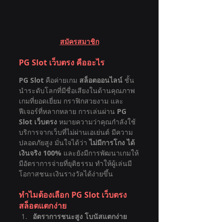
สมัครสมาชิก
PG Slot เว็บตรง คืออะไร
PG Slot
 คือค่ายเกม 
สล็อตออนไลน์
 ชั้น
นำระดับโลกที่มีชื่อเสียงในด้านคุณภาพ
เกมที่ยอดเยี่ยม กราฟิกสวยงาม และ
ฟีเจอร์ที่หลากหลาย การเล่นผ่าน 
PG 
Slot เว็บตรง
 หมายความว่าคุณกำลังใช้
บริการจากเว็บที่ไม่ผ่านเอเย่นต์ มีความ
ปลอดภัยสูง มั่นใจได้ว่า 
ไม่มีการโกง ได้
เงินจริง 100%
 และยังมีการพัฒนาเกมให้
มีอัตราการจ่ายที่ยุติธรรม ทำให้ผู้เล่นมี
โอกาสชนะเงินรางวัลได้ง่ายขึ้น
ทำไมต้องเลือก PG Slot เว็บตรง 
สล็อตแตกง่าย
อัตราการชนะสูง โบนัสแตกง่าย 