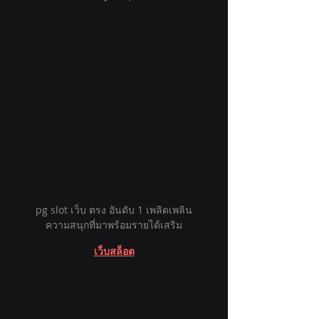
pg slot เว็บ ตรง อันดับ 1 เพลิดเพลิน
ความสนุกที่มาพร้อมรายได้เสริม
เว็บสล็อต