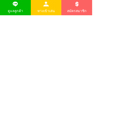
แทงบาสออนไลน์
ดูแลลูกค้า
ทางเข้าเล่น
สมัครสมาชิก
เดิมพันกีฬาออนไลน์
แทงบอล24ชั่วโมง
โต๊ะบอล24ชั่วโมง
Ufabet
Ufabet เข้าสู่ระบบ
Ufabet เว็บหลัก
ทางเข้า Ufabet
สมัครUfabet
เล่นเกมได้เงิน
สมัครเล่นPg
ทางเข้าPg