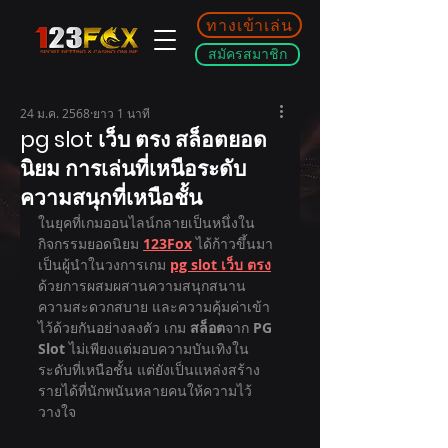
ทางเข้าเล่น
สมัครสมาชิก
24 ม.ค. 2568
ยาว 1 นาที
pg slot เว็บ ตรง สล็อตยอด
นิยม การเล่นที่เหนือระดับ
ความสนุกที่เหนือชั้น
ในยุคที่เกมออนไลน์กลายเป็นหนึ่งใน
กิจกรรมยอดนิยม 
123Fox
 ได้ก้าวขึ้นมา
เป็นผู้นำในวงการเกม 
pg slot เว็บ ตรง
ด้วยการผสมผสานความสนุกสนาน 
ความสะดวกสบาย และความคุ้มค่าเข้า
ไว้ด้วยกันอย่างลงตัว เกม 
สล็อต
จาก
 PG 
Slot
 ไม่เพียงแต่มอบความบันเทิงใน
ระดับที่เหนือชั้น แต่ยังเป็นแหล่งสร้าง
รายได้ที่นักพนันหลายคนให้ความไว้
วางใจ