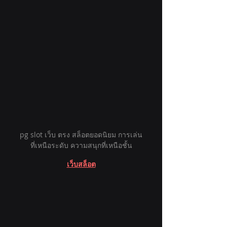
pg slot เว็บ ตรง สล็อตยอดนิยม การเล่น
ที่เหนือระดับ ความสนุกที่เหนือชั้น
เว็บสล็อต