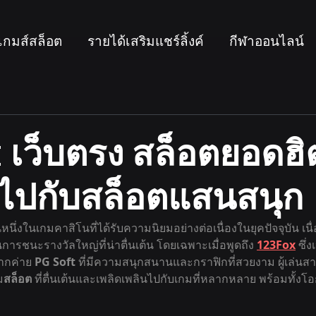
เกมส์สล็อต
รายได้เสริมแชร์ลิ้งค์
กีฬาออนไลน์
 เว็บตรง สล็อตยอดฮิ
ส์ไปกับสล็อตแสนสนุก
็นหนึ่งในเกมคาสิโนที่ได้รับความนิยมอย่างต่อเนื่องในยุคปัจจุบัน เ
รชนะรางวัลใหญ่ที่น่าตื่นเต้น โดยเฉพาะเมื่อพูดถึง 
123Fox
 ซึ่
ากค่าย 
PG Soft
 ที่มีความสนุกสนานและกราฟิกที่สวยงาม ผู้เล่นส
ม
สล็อต
 ที่ตื่นเต้นและเพลิดเพลินไปกับเกมที่หลากหลาย พร้อมทั้