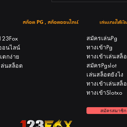
สล็อต PG , สล็อตออนไลน์
เล่นเกมได้เงิ
สมัครเล่นPg
123Fox
ทางเข้าPg
ออนไลน์
ทางเข้าเล่นสล็
แตกง่าย
คู่มือเลือกเกมสล็อตใน 123Fox
สมัครPgslot
เล่นสล็อต
สล็อต ให้เหมาะกับสไตล์ของ
เล่นสล็อตยังไง
คุณ
ทางเข้าเล่นสล็
ทางเข้าSlotxo
สมัครสมาชิก