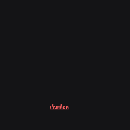
เว็บสล็อต