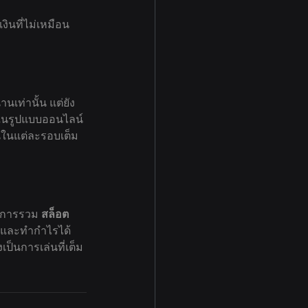
ินที่ไม่เหมือน
นเท่านั้น แต่ยัง
ต ในรูปแบบออนไลน์
พันในแต่ละรอบเต็ม
ยการรวม 
สล็อต 
านและทำกำไรได้
งเป็นการเล่นที่เต็ม