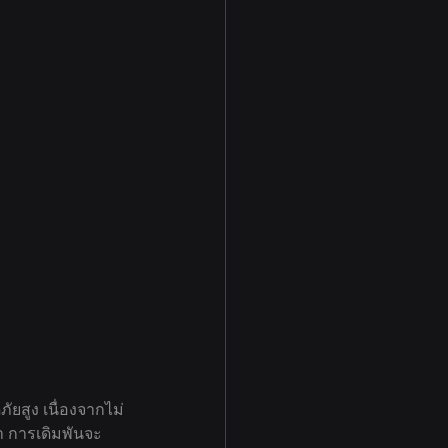
ัยสูง เนื่องจากไม่
า การเดิมพันจะ