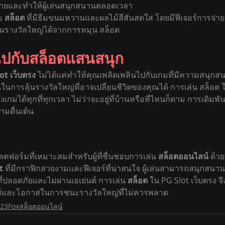
ายและทำให้ผู้เล่นสนุกสนานตลอดเวลา
ม 
สล็อต
 ที่มีธีมขนมหวานและผลไม้สีสันสดใส โดยมีฟีเจอร์การจ่ายเง
ุ้นรางวัลใหญ่ได้จากการหมุน สล็อต
์ไปกับสล็อตแสนสนุก
ot เว็บตรง
 ไม่ได้แค่ทำให้คุณเพลิดเพลินไปกับเกมที่มีความสนุกสนา
ในการลุ้นรางวัลใหญ่ที่อาจเปลี่ยนชีวิตของคุณได้ การเล่น สล็อ
ึงเกมได้ทุกที่ทุกเวลา ไม่ว่าจะอยู่ที่บ้านหรือที่ไหนก็ตาม การเดิม
มตื่นเต้น
ลตฟอร์มที่เหมาะสมสำหรับผู้ที่ชื่นชอบการเล่น 
สล็อตออนไลน์
 ด้ว
t
 ที่มีกราฟิกสวยงามและฟีเจอร์ที่น่าสนใจ ผู้เล่นสามารถสนุกสน
ี่ปลอดภัยและไม่ผ่านเอเย่นต์ การเล่น 
สล็อต
 ใน PG Slot เว็บตรง จึ
ส์และโอกาสในการชนะรางวัลใหญ่ที่ไม่ควรพลาด
23Foxสล็อตออนไลน์