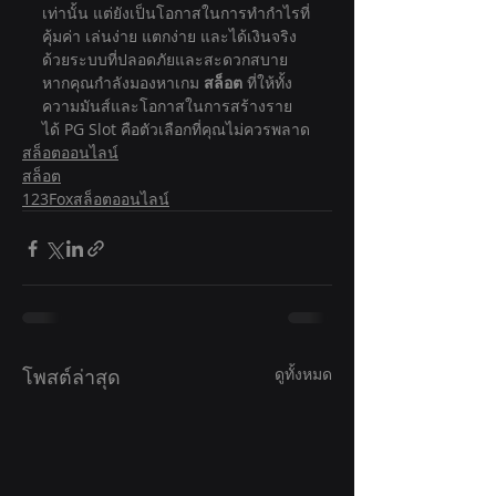
เท่านั้น แต่ยังเป็นโอกาสในการทำกำไรที่
คุ้มค่า เล่นง่าย แตกง่าย และได้เงินจริง 
ด้วยระบบที่ปลอดภัยและสะดวกสบาย 
หากคุณกำลังมองหาเกม 
สล็อต
 ที่ให้ทั้ง
ความมันส์และโอกาสในการสร้างราย
ได้ PG Slot คือตัวเลือกที่คุณไม่ควรพลาด
สล็อตออนไลน์
สล็อต
123Foxสล็อตออนไลน์
โพสต์ล่าสุด
ดูทั้งหมด