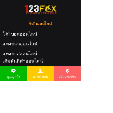
กีฬาออนไลน์
โต๊ะบอลออนไลน์
แทงบอลออนไลน์
แทงบาสออนไลน์
เดิมพันกีฬาออนไลน์
แทงบอล24ชั่วโมง
ดูแลลูกค้า
ทางเข้าเล่น
สมัครสมาชิก
โต๊ะบอล24ชั่วโมง
Ufabet
Ufabet เข้าสู่ระบบ
Ufabet เว็บหลัก