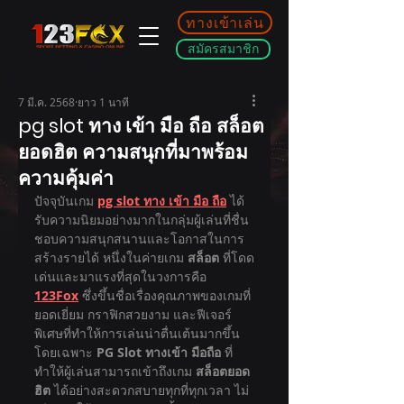
ทางเข้าเล่น
สมัครสมาชิก
7 มี.ค. 2568
ยาว 1 นาที
pg slot ทาง เข้า มือ ถือ สล็อต
ยอดฮิต ความสนุกที่มาพร้อม
ความคุ้มค่า
ปัจจุบันเกม 
pg slot ทาง เข้า มือ ถือ
 ได้
รับความนิยมอย่างมากในกลุ่มผู้เล่นที่ชื่น
ชอบความสนุกสนานและโอกาสในการ
สร้างรายได้ หนึ่งในค่ายเกม 
สล็อต
 ที่โดด
เด่นและมาแรงที่สุดในวงการคือ 
123Fox
 ซึ่งขึ้นชื่อเรื่องคุณภาพของเกมที่
ยอดเยี่ยม กราฟิกสวยงาม และฟีเจอร์
พิเศษที่ทำให้การเล่นน่าตื่นเต้นมากขึ้น 
โดยเฉพาะ 
PG Slot ทางเข้า มือถือ
 ที่
ทำให้ผู้เล่นสามารถเข้าถึงเกม 
สล็อตยอด
ฮิต
 ได้อย่างสะดวกสบายทุกที่ทุกเวลา ไม่