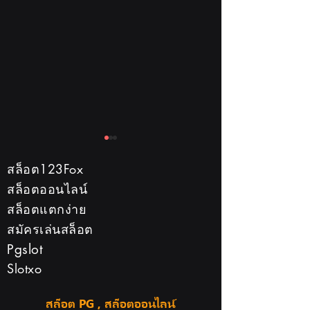
สล็อต123Fox
สล็อตออนไลน์
สล็อตแตกง่าย
สมัครเล่นสล็อต
รวมเกมยอดฮิตใน
123Fox สล็อต ฝาก
Pgslot
123Fox คาสิโน ที่สาย
ถอนออโต้ รวดเร็ว
Slotxo
ทำเงินต้องลองด้วยตัว
ทันใจไม่ต้องรอนาน
เอง
สล็อต PG , สล็อตออนไลน์