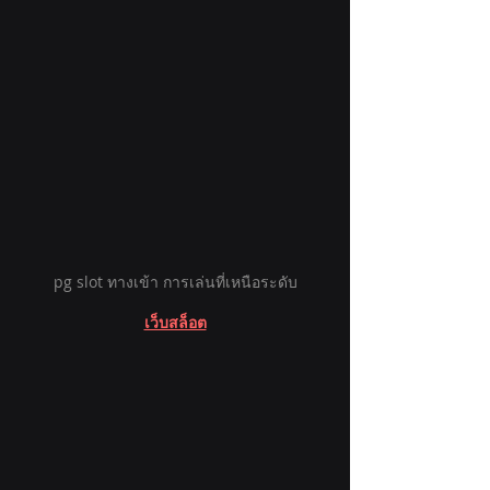
pg slot ทางเข้า การเล่นที่เหนือระดับ
เว็บสล็อต