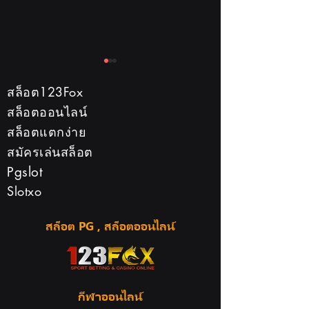
สล็อต123Fox
สล็อตออนไลน์
สล็อตแตกง่าย
สมัครเล่นสล็อต
123Fox คาสิโน ฝาก
123Fox คาสิโน รอง
Pgslot
ถอนออโต้ รวดเร็ว
มือถือ เล่นได้ทุกที่ทุ
Slotxo
ปลอดภัย ไม่มีขั้นต่ำ
เวลาแบบไร้สะดุด
สล็อต PG , สล็อตออนไลน์
กีฬาออนไลน์