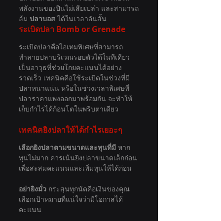
พลังงานของปืนไม่เสียเปล่า และสามารถ
ล้ม 
ปลาบอส
 ได้ในเวลาอันสั้น
ระเบิดปลา Bomb or Grenade
ระเบิดปลาคือไอเทมพิเศษที่สามารถ
ทำลายปลาบริเวณรอบตัวได้ในทีเดียว 
เป็นอาวุธที่ช่วยโกยคะแนนได้อย่าง
รวดเร็ว เทคนิคคือใช้ระเบิดในช่วงที่มี
ปลาหนาแน่น หรือในช่วงเวลาพิเศษที่
ปลาราคาแพงออกมาพร้อมกัน จะทำให้
เก็บกำไรได้ก้อนโตในพริบตาเดียว
เทคนิคยิงปลาให้ได้กำไรเยอะๆ
เลือกยิงปลาตามขนาดและทุนที่มี
 หาก
ทุนไม่มาก ควรเน้นยิงปลาขนาดเล็กก่อน 
เพื่อสะสมคะแนนและเพิ่มทุนให้ได้ก่อน
อย่ายิงมั่ว
 กระสุนทุกนัดคือเงินของคุณ 
เลือกเป้าหมายที่แน่ใจว่ามีโอกาสได้
คะแนน