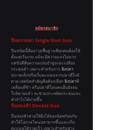
สมัครสมาชิก
ปืนธรรมดา Single Shot Gun
ปืนชนิดนี้คืออาวุธพื้นฐานที่ทุกคนต้องใช้
ตั้งแต่เริ่มเกม แม้จะมีความแรงไม่มาก 
แต่ข้อดีคือความแม่นยำสูงและเปลือง
กระสุนต่ำ เหมาะสำหรับการ 
ยิงปลา
ขนาดเล็กหรือเก็บคะแนนจากปลาที่ใกล้
ตาย เทคนิคสำคัญคือต้องเลือก 
ยิงปลา
ที่
เคลื่อนที่ช้า หรือปลาที่โดนคนอื่นยิงจน
ใกล้ตายแล้ว จะช่วยประหยัดกระสุนและ
ทำกำไรได้ง่ายขึ้น
ปืนสองหัว Double Gun
ปืนสองหัวช่วยให้ยิงได้สองนัดพร้อมกัน 
ทำให้โอกาสโดนปลามากขึ้นและเก็บ
คะแนนได้รวดเร็ว เหมาะสำหรับช่วง