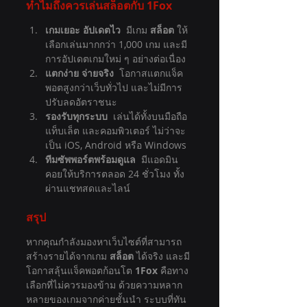
ทำไมถึงควรเล่นสล็อตกับ 1Fox
เกมเยอะ อัปเดตไว
  มีเกม 
สล็อต
 ให้
เลือกเล่นมากกว่า 1,000 เกม และมี
การอัปเดตเกมใหม่ ๆ อย่างต่อเนื่อง
แตกง่าย จ่ายจริง
  โอกาสแตกแจ็ค
พอตสูงกว่าเว็บทั่วไป และไม่มีการ
ปรับลดอัตราชนะ
รองรับทุกระบบ
  เล่นได้ทั้งบนมือถือ 
แท็บเล็ต และคอมพิวเตอร์ ไม่ว่าจะ
เป็น iOS, Android หรือ Windows
ทีมซัพพอร์ตพร้อมดูแล
  มีแอดมิน
คอยให้บริการตลอด 24 ชั่วโมง ทั้ง
ผ่านแชทสดและไลน์
สรุป
หากคุณกำลังมองหาเว็บไซต์ที่สามารถ
สร้างรายได้จากเกม 
สล็อต
 ได้จริง และมี
โอกาสลุ้นแจ็คพอตก้อนโต 
1Fox
 คือทาง
เลือกที่ไม่ควรมองข้าม ด้วยความหลาก
หลายของเกมจากค่ายชั้นนำ ระบบที่ทัน