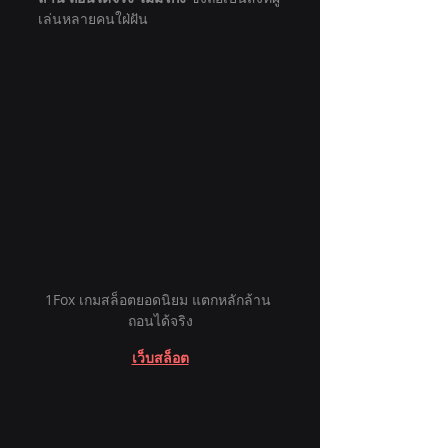
เล่นหลายคนใฝ่ฝัน
1Fox เกมสล็อตยอดนิยม แตกหลักล้าน 
ถอนได้จริง
เว็บสล็อต