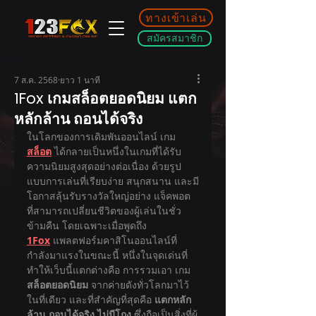
ทางเข้าเล่น
สมัครสมาชิก
7 ส.ค. 2568
ยาว 1 นาที
1Fox เกมสล็อตยอดนิยม แตก
หลักล้าน ถอนได้จริง
ในโลกของการเดิมพันออนไลน์ เกม 
สล็อต
 ได้กลายเป็นหนึ่งในเกมที่ได้รับ
ความนิยมสูงสุดอย่างต่อเนื่อง ด้วยรูป
แบบการเล่นที่เรียบง่าย สนุกสนาน และมี
โอกาสลุ้นรับรางวัลใหญ่อย่าง แจ็คพอต 
ที่สามารถเปลี่ยนชีวิตของผู้เล่นในชั่ว
ข้ามคืน โดยเฉพาะเมื่อพูดถึง 
1Fox
 แพลตฟอร์มคาสิโนออนไลน์ที่
กำลังมาแรงในขณะนี้ หนึ่งในจุดเด่นที่
ทำให้เว็บนี้แตกต่างคือ การรวมเอา เกม 
สล็อตยอดนิยม
 จากค่ายดังทั่วโลกมาไว้
ในที่เดียว และที่สำคัญที่สุดคือ 
แตกหลัก
ล้าน ถอนได้จริง ไม่มีโกง
 ซึ่งถือเป็นสิ่งที่ผู้