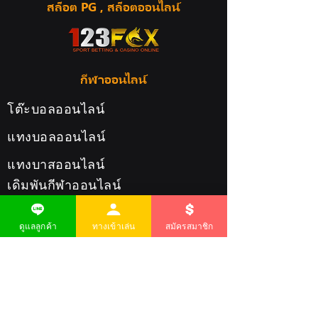
สล็อต PG , สล็อตออนไลน์
กีฬาออนไลน์
โต๊ะบอลออนไลน์
แทงบอลออนไลน์
แทงบาสออนไลน์
เดิมพันกีฬาออนไลน์
แทงบอล24ชั่วโมง
ดูแลลูกค้า
ทางเข้าเล่น
สมัครสมาชิก
โต๊ะบอล24ชั่วโมง
Ufabet
Ufabet เข้าสู่ระบบ