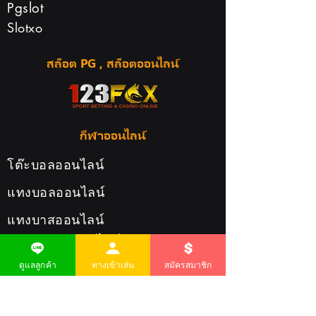
Pgslot
123Fox คาสิโน ที่สาย
ถอนออโต้ รวดเร็ว
Slotxo
ทำเงินต้องลองด้วยตัว
ทันใจไม่ต้องรอนาน
เอง
สล็อต PG , สล็อตออนไลน์
กีฬาออนไลน์
โต๊ะบอลออนไลน์
แทงบอลออนไลน์
แทงบาสออนไลน์
เดิมพันกีฬาออนไลน์
แทงบอล24ชั่วโมง
ดูแลลูกค้า
ทางเข้าเล่น
สมัครสมาชิก
โต๊ะบอล24ชั่วโมง