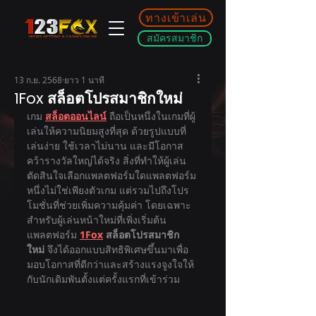
ทางเข้าเล่น
สมัครสมาชิก
13 ก.ย. 2568
ยาว 1 นาที
1Fox สล็อตโปรสมาชิกใหม่
เกม 
สล็อตออนไลน์
 ถือเป็นหนึ่งในเกมที่ผู้
เล่นให้ความนิยมสูงที่สุด ด้วยรูปแบบที่
เล่นง่าย ใช้เวลาไม่นาน และมีโอกาส
คว้ารางวัลใหญ่ได้จริง สิ่งที่ทำให้ผู้เล่น
ตัดสินใจเลือกแพลตฟอร์มใดแพลตฟอร์ม
หนึ่งไม่ใช่เพียงตัวเกม แต่รวมไปถึงโปร
โมชั่นที่ช่วยเพิ่มความคุ้มค่า โดยเฉพาะ
สำหรับผู้เล่นหน้าใหม่ที่เพิ่งเริ่มต้น 
แพลตฟอร์ม 
1Fox
 สล็อตโปรสมาชิก
ใหม่
 จึงได้ออกแบบสิทธิพิเศษขึ้นมาเพื่อ
มอบโอกาสที่ดีกว่าและสร้างแรงจูงใจให้
กับนักเดิมพันตั้งแต่ครั้งแรกที่เข้าร่วม