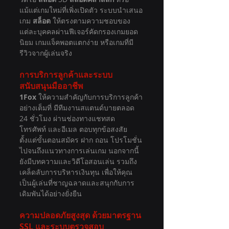
แม้แต่เกมใหม่ที่เพิ่งเปิดตัว ระบบนำเสนอ
เกม 
สล็อต
 ให้ตรงตามความชอบของ
แต่ละบุคคลผ่านฟีเจอร์คัดกรองเกมยอด
นิยม เกมแจ็คพอตแตกง่าย หรือเกมที่มี
รีวิวจากผู้เล่นจริง
การบริการลูกค้าและระบบ
สนับสนุนมืออาชีพ
1Fox
 ให้ความสำคัญกับการบริการลูกค้า
อย่างเต็มที่ มีทีมงานสแตนด์บายตลอด 
24 ชั่วโมง ผ่านช่องทางแชทสด 
โทรศัพท์ และอีเมล ตอบทุกข้อสงสัย 
ตั้งแต่ขั้นตอนสมัคร ฝาก ถอน โปรโมชั่น 
ไปจนถึงแนวทางการเล่นเกม นอกจากนี้ 
ยังมีบทความและวิดีโอสอนเล่น รวมถึง
เคล็ดลับการบริหารเงินทุน เพื่อให้คุณ
เป็นผู้เล่นที่ชาญฉลาดและสนุกกับการ
เดิมพันได้อย่างยั่งยืน
ความปลอดภัยสูงสุด ด้วยมาตรฐาน 
SSL และระบบตรวจสอบ