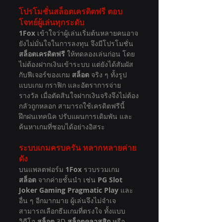
โปรโมชั่นสล็อตเครดิตฟรี ตอบ
โจทย์ผู้เล่นทุกระดับ
1Fox
 เข้าใจว่าผู้เล่นเริ่มต้นหลายคนอาจ
ยังไม่มั่นใจในการลงทุน จึงมีโปรโมชั่น 
สล็อตเครดิตฟรี
 ให้ทดลองเล่นก่อน โดย
ไม่ต้องฝากเงินเข้าระบบ แต่ยังได้สัมผัส
กับฟีเจอร์ของเกม 
สล็อต
 จริง ๆ ทั้งรูป
แบบเกม กราฟิก และอัตราการจ่าย
รางวัล เมื่อตัดสินใจฝากเงินจริงจึงไม่ต้อง
กลัวถูกหลอก สามารถใช้เครดิตฟรีนี้
ฝึกฝนเทคนิค ปรับแผนการเดิมพัน และ
ค้นหาเกมที่ชอบได้อย่างอิสระ
ระบบเกมครบครัน หลากหลายค่าย
ดัง
บนแพลตฟอร์ม 
1Fox
 รวบรวมเกม 
สล็อต
 จากค่ายชั้นนำ เช่น 
PG Slot 
Joker Gaming Pragmatic Play
 และ
อื่น ๆ อีกมากมาย ผู้เล่นจึงไม่จำเจ 
สามารถเลือกธีมเกมที่ตรงใจ ทั้งแบบ
วิดีโอ 
สล็อต
 3D 
สล็อตคลาสสิก
 หรือ