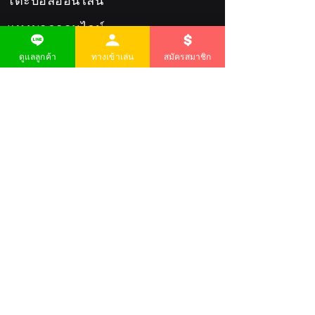
แทงบอลออนไลน์
แทงบาสออนไลน์
ดูแลลูกค้า
ทางเข้าเล่น
สมัครสมาชิก
เดิมพันกีฬาออนไลน์
แทงบอล24ชั่วโมง
โต๊ะบอล24ชั่วโมง
Ufabet
Ufabet เข้าสู่ระบบ
Ufabet เว็บหลัก
ทางเข้า Ufabet
สมัครUfabet
เล่นเกมได้เงิน