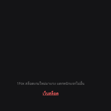
1Fox สล็อตเกมใหม่มาแรง แตกหนักแจกไม่อั้น
เว็บสล็อต