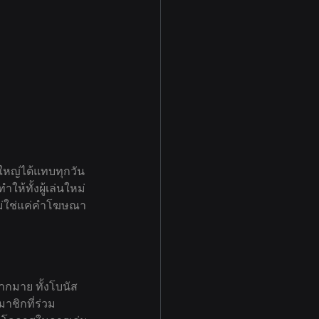
ใหญ่ได้แทบทุกวัน 
ให้ทั้งผู้เล่นใหม่
้ไม่ใช่แค่คำโฆษณา 
ากมาย ทั้งโบนัส
าชิกที่ร่วม