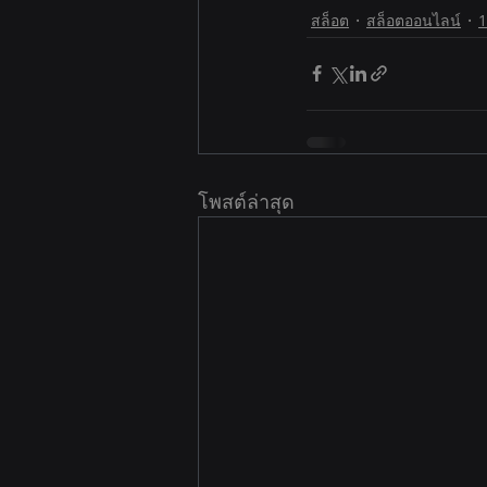
สล็อต
สล็อตออนไลน์
1
โพสต์ล่าสุด