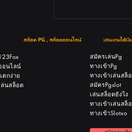
สล็อต PG , สล็อตออนไลน์
เล่นเกมได้เงิ
สมัครเล่นPg
123Fox
ทางเข้าPg
ออนไลน์
ทางเข้าเล่นสล็
แตกง่าย
คู่มือเลือกเกมสล็อตใน 123Fox
สมัครPgslot
เล่นสล็อต
สล็อต ให้เหมาะกับสไตล์ของ
เล่นสล็อตยังไง
คุณ
ทางเข้าเล่นสล็
ทางเข้าSlotxo
สมัครสมาชิก