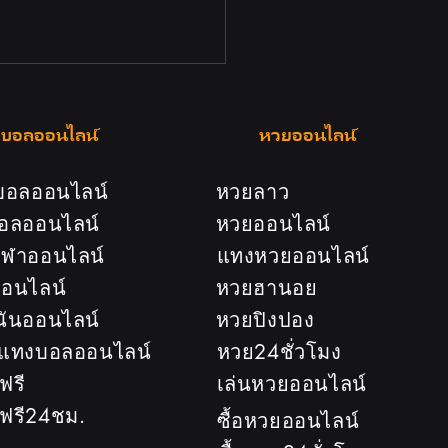
บอลออนไลน์
หวยออนไลน์
ูบอลออนไลน์
หวยลาว
อลออนไลน์
หวยออนไลน์
ีฬาออนไลน์
แทงหวยออนไลน์
ox สล็อต ฝากถอนออโต้
ออนไลน์
หวยฮานอย
ร็วทันใจไม่ต้องรอนาน
นันออนไลน์
หวยปิงปอง
รแทงบอลออนไลน์
หวย24ชั่วโมง
ฟรี
เล่นหวยออนไลน์
ลฟรี24ชม.
ซื้อหวยออนไลน์