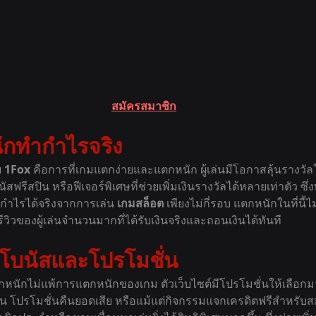
สมัครสมาชิก
ักทำกำไรจริง
 
1Fox
 คือการที่เกมแตกง่ายและแตกหนัก ผู้เล่นมีโอกาสลุ้นรางวัล
สฟรีสปิน หรือฟีเจอร์พิเศษที่ช่วยเพิ่มเงินรางวัลได้หลายเท่าตัว ซึ่งทำ
กำไรได้จริงจากการเล่น 
เกมสล็อต
 เพียงไม่กี่รอบ แตกหนักในที่นี
จากรีวิวของผู้เล่นจำนวนมากที่ได้รับเงินจริงและถอนเงินได้ทันที
้งโบนัสและโปรโมชั่น
รแจกหนักไม่แพ้การแตกหนักของเกม ตัวเว็บไซต์มีโปรโมชั่นให้เลือกม
น โปรโมชั่นคืนยอดเสีย หรือแม้แต่กิจกรรมแจกเครดิตฟรีสำหรับสม