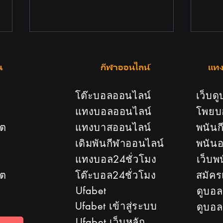
น
กีฬาออนไลน์
แทง
โต๊ะบอลออนไลน์
เว็บด
แทงบอลออนไลน์
โพยบ
อต
แทงบาสออนไลน์
พนันก
รวมเกมยอดฮิตใน 123Fox คาสิ
123F
เดิมพันกีฬาออนไลน์
พนัน
โน ที่สายทำเงินต้องลองด้วยตัว
รวดเ
แทงบอล24ชั่วโมง
เว็บพ
เอง
อต
โต๊ะบอล24ชั่วโมง
สมัค
Ufabet
ดูบอล
Ufabet เข้าสู่ระบบ
ดูบอ
Ufabet เว็บหลัก