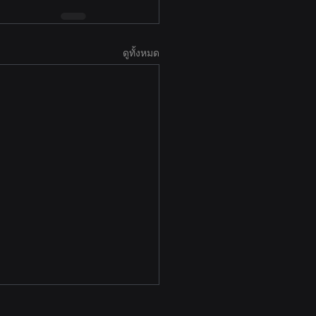
ดูทั้งหมด