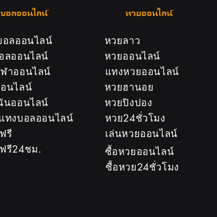
บอลออนไลน์
หวยออนไลน์
ูบอลออนไลน์
หวยลาว
อลออนไลน์
หวยออนไลน์
ีฬาออนไลน์
แทงหวยออนไลน์
ox สล็อต เล่นผ่านมือถือได้
ออนไลน์
หวยฮานอย
ไหม ทดสอบทุกระบบให้
นันออนไลน์
หวยปิงปอง
รแทงบอลออนไลน์
หวย24ชั่วโมง
ฟรี
เล่นหวยออนไลน์
ลฟรี24ชม.
ซื้อหวยออนไลน์
ซื้อหวย24ชั่วโมง