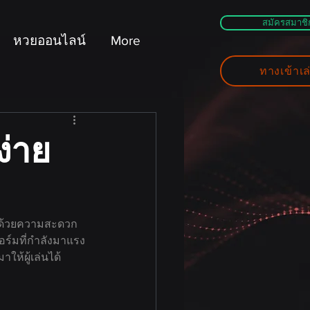
สมัครสมาชิ
หวยออนไลน์
More
ทางเข้าเล
่าย
ด ด้วยความสะดวก
อร์มที่กำลังมาแรง
ให้ผู้เล่นได้