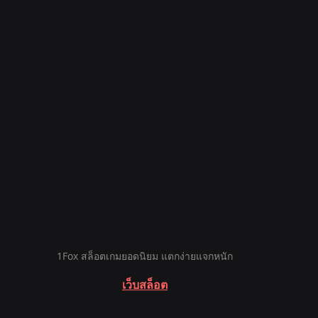
1Fox สล็อตเกมยอดนิยม แตกง่ายแจกหนัก
เว็บสล็อต