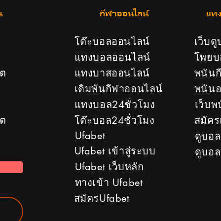
น
กีฬาออนไลน์
แทง
โต๊ะบอลออนไลน์
เว็บด
แทงบอลออนไลน์
โพยบ
อต
แทงบาสออนไลน์
พนันก
123Fox สล็อต ฝากถอนออโต้
123F
เดิมพันกีฬาออนไลน์
พนัน
รวดเร็วทันใจไม่ต้องรอนาน
จริง
แทงบอล24ชั่วโมง
เว็บพ
แล้ว
อต
โต๊ะบอล24ชั่วโมง
สมัค
Ufabet
ดูบอล
Ufabet เข้าสู่ระบบ
ดูบอ
Ufabet เว็บหลัก
ทางเข้า Ufabet
สมัครUfabet