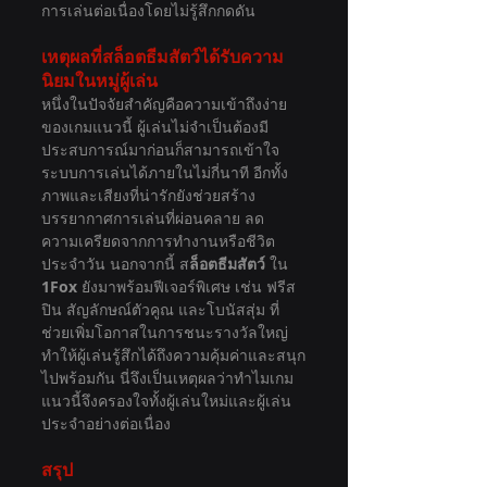
การเล่นต่อเนื่องโดยไม่รู้สึกกดดัน
เหตุผลที่สล็อตธีมสัตว์ได้รับความ
นิยมในหมู่ผู้เล่น
หนึ่งในปัจจัยสำคัญคือความเข้าถึงง่าย
ของเกมแนวนี้ ผู้เล่นไม่จำเป็นต้องมี
ประสบการณ์มาก่อนก็สามารถเข้าใจ
ระบบการเล่นได้ภายในไม่กี่นาที อีกทั้ง
ภาพและเสียงที่น่ารักยังช่วยสร้าง
บรรยากาศการเล่นที่ผ่อนคลาย ลด
ความเครียดจากการทำงานหรือชีวิต
ประจำวัน นอกจากนี้ ส
ล็อตธีมสัตว์ 
ใน 
1Fox
 ยังมาพร้อมฟีเจอร์พิเศษ เช่น ฟรีส
ปิน สัญลักษณ์ตัวคูณ และโบนัสสุ่ม ที่
ช่วยเพิ่มโอกาสในการชนะรางวัลใหญ่ 
ทำให้ผู้เล่นรู้สึกได้ถึงความคุ้มค่าและสนุก
ไปพร้อมกัน นี่จึงเป็นเหตุผลว่าทำไมเกม
แนวนี้จึงครองใจทั้งผู้เล่นใหม่และผู้เล่น
ประจำอย่างต่อเนื่อง
สรุป