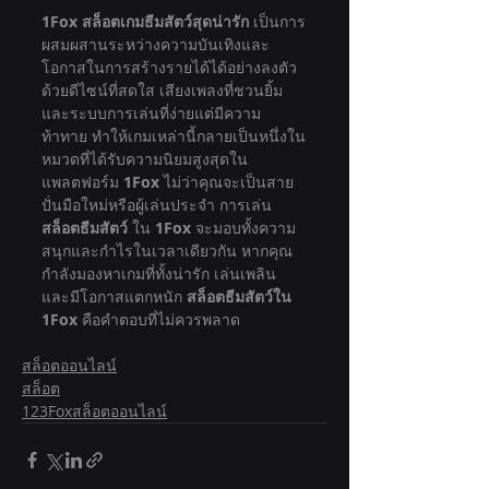
1Fox สล็อตเกมธีมสัตว์สุดน่ารัก
 เป็นการ
ผสมผสานระหว่างความบันเทิงและ
โอกาสในการสร้างรายได้ได้อย่างลงตัว 
ด้วยดีไซน์ที่สดใส เสียงเพลงที่ชวนยิ้ม 
และระบบการเล่นที่ง่ายแต่มีความ
ท้าทาย ทำให้เกมเหล่านี้กลายเป็นหนึ่งใน
หมวดที่ได้รับความนิยมสูงสุดใน
แพลตฟอร์ม 
1Fox
 ไม่ว่าคุณจะเป็นสาย
ปั่นมือใหม่หรือผู้เล่นประจำ การเล่น
สล็อตธีมสัตว์ 
ใน 
1Fox
 จะมอบทั้งความ
สนุกและกำไรในเวลาเดียวกัน หากคุณ
กำลังมองหาเกมที่ทั้งน่ารัก เล่นเพลิน 
และมีโอกาสแตกหนัก 
สล็อตธีมสัตว์ใน 
1Fox
 คือคำตอบที่ไม่ควรพลาด
สล็อตออนไลน์
สล็อต
123Foxสล็อตออนไลน์