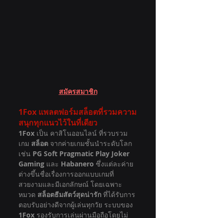
สมัครสมาชิก
1Fox แพลตฟอร์มสล็อตที่รวมความ
สนุกทุกแนวไว้ในที่เดียว
1Fox
 เป็น คาสิโนออนไลน์ ที่รวบรวม
เกม 
สล็อต
 จากค่ายเกมชั้นนำระดับโลก 
เช่น 
PG Soft Pragmatic Play Joker 
Gaming
 และ 
Habanero
 ซึ่งแต่ละค่าย
ต่างขึ้นชื่อเรื่องการออกแบบเกมที่
สวยงามและมีเอกลักษณ์ โดยเฉพาะ
หมวด 
สล็อตธีมสัตว์สุดน่ารัก
 ที่ได้รับการ
ตอบรับอย่างดีจากผู้เล่นทุกวัย ระบบของ 
1Fox
 รองรับการเล่นผ่านมือถือโดยไม่