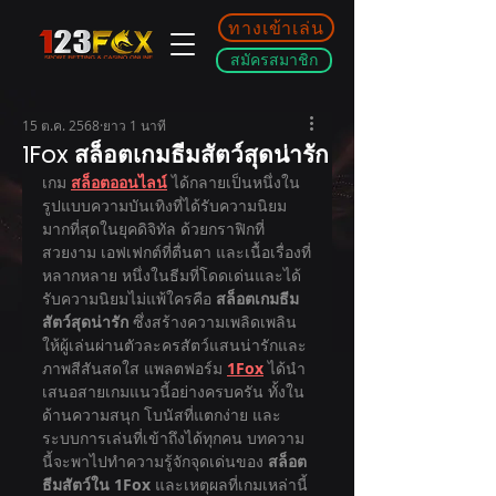
ทางเข้าเล่น
สมัครสมาชิก
15 ต.ค. 2568
ยาว 1 นาที
1Fox สล็อตเกมธีมสัตว์สุดน่ารัก
เกม 
สล็อตออนไลน์
 ได้กลายเป็นหนึ่งใน
รูปแบบความบันเทิงที่ได้รับความนิยม
มากที่สุดในยุคดิจิทัล ด้วยกราฟิกที่
สวยงาม เอฟเฟกต์ที่ตื่นตา และเนื้อเรื่องที่
หลากหลาย หนึ่งในธีมที่โดดเด่นและได้
รับความนิยมไม่แพ้ใครคือ 
สล็อตเกมธีม
สัตว์สุดน่ารัก
 ซึ่งสร้างความเพลิดเพลิน
ให้ผู้เล่นผ่านตัวละครสัตว์แสนน่ารักและ
ภาพสีสันสดใส แพลตฟอร์ม 
1Fox
 ได้นำ
เสนอสายเกมแนวนี้อย่างครบครัน ทั้งใน
ด้านความสนุก โบนัสที่แตกง่าย และ
ระบบการเล่นที่เข้าถึงได้ทุกคน บทความ
นี้จะพาไปทำความรู้จักจุดเด่นของ 
สล็อต
ธีมสัตว์ใน 1Fox
 และเหตุผลที่เกมเหล่านี้