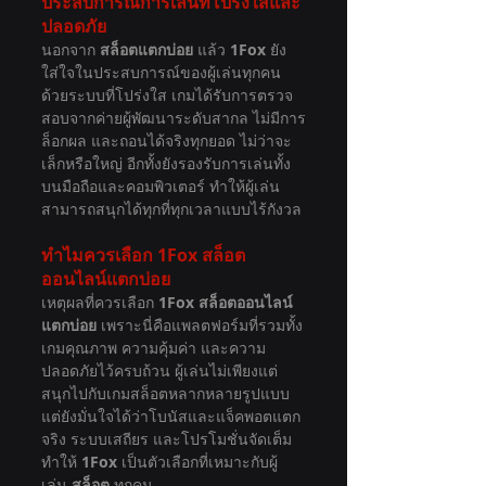
ประสบการณ์การเล่นที่โปร่งใสและ
ปลอดภัย
นอกจาก 
สล็อตแตกบ่อย
 แล้ว 
1Fox
 ยัง
ใส่ใจในประสบการณ์ของผู้เล่นทุกคน 
ด้วยระบบที่โปร่งใส เกมได้รับการตรวจ
สอบจากค่ายผู้พัฒนาระดับสากล ไม่มีการ
ล็อกผล และถอนได้จริงทุกยอด ไม่ว่าจะ
เล็กหรือใหญ่ อีกทั้งยังรองรับการเล่นทั้ง
บนมือถือและคอมพิวเตอร์ ทำให้ผู้เล่น
สามารถสนุกได้ทุกที่ทุกเวลาแบบไร้กังวล
ทำไมควรเลือก 1Fox สล็อต
ออนไลน์แตกบ่อย
เหตุผลที่ควรเลือก 
1Fox สล็อตออนไลน์
แตกบ่อย
 เพราะนี่คือแพลตฟอร์มที่รวมทั้ง
เกมคุณภาพ ความคุ้มค่า และความ
ปลอดภัยไว้ครบถ้วน ผู้เล่นไม่เพียงแต่
สนุกไปกับเกมสล็อตหลากหลายรูปแบบ 
แต่ยังมั่นใจได้ว่าโบนัสและแจ็คพอตแตก
จริง ระบบเสถียร และโปรโมชั่นจัดเต็ม 
ทำให้ 
1Fox
 เป็นตัวเลือกที่เหมาะกับผู้
เล่น 
สล็อต
 ทุกคน