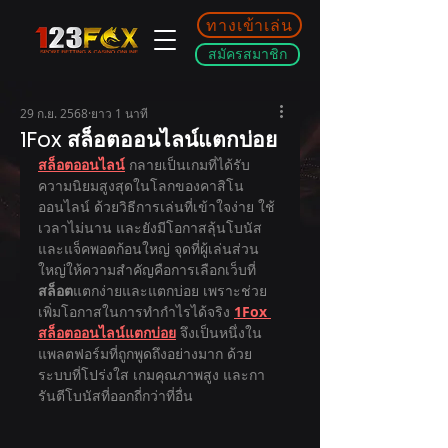
ทางเข้าเล่น
สมัครสมาชิก
29 ก.ย. 2568
ยาว 1 นาที
1Fox สล็อตออนไลน์แตกบ่อย
สล็อตออนไลน์
 กลายเป็นเกมที่ได้รับ
ความนิยมสูงสุดในโลกของคาสิโน
ออนไลน์ ด้วยวิธีการเล่นที่เข้าใจง่าย ใช้
เวลาไม่นาน และยังมีโอกาสลุ้นโบนัส
และแจ็คพอตก้อนใหญ่ จุดที่ผู้เล่นส่วน
ใหญ่ให้ความสำคัญคือการเลือกเว็บที่ 
สล็อต
แตกง่ายและแตกบ่อย เพราะช่วย
เพิ่มโอกาสในการทำกำไรได้จริง 
1Fox 
สล็อตออนไลน์แตกบ่อย
 จึงเป็นหนึ่งใน
แพลตฟอร์มที่ถูกพูดถึงอย่างมาก ด้วย
ระบบที่โปร่งใส เกมคุณภาพสูง และกา
รันตีโบนัสที่ออกถี่กว่าที่อื่น