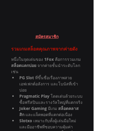
สมัครสมาชิก
รวมเกมสล็อตคุณภาพจากค่ายดัง
หนึ่งในจุดเด่นของ 
1Fox
 คือการรวมเกม 
สล็อตแตกบ่อย
 จากค่ายชั้นนำระดับโลก 
เช่น
PG Slot
 ที่ขึ้นชื่อเรื่องภาพสวย 
เอฟเฟกต์อลังการ และโบนัสที่เข้า
บ่อย
Pragmatic Play
 โดดเด่นด้วยระบบ
ซื้อฟรีสปินและรางวัลใหญ่ที่แตกจริง
Joker Gaming
 มีเกม 
สล็อตคลาส
สิก
 และแจ็คพอตที่แตกต่อเนื่อง
Slotxo
 เหมาะกับทั้งผู้เล่นมือใหม่
และมืออาชีพที่ชอบความคุ้มค่า