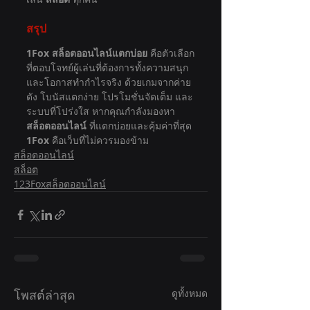
สรุป
1Fox สล็อตออนไลน์แตกบ่อย
 คือตัวเลือก
ที่ตอบโจทย์ผู้เล่นที่ต้องการทั้งความสนุก
และโอกาสทำกำไรจริง ด้วยเกมจากค่าย
ดัง โบนัสแตกง่าย โปรโมชั่นจัดเต็ม และ
ระบบที่โปร่งใส หากคุณกำลังมองหา 
สล็อตออนไลน์
 ที่แตกบ่อยและคุ้มค่าที่สุด 
1Fox
 คือเว็บที่ไม่ควรมองข้าม
สล็อตออนไลน์
สล็อต
123Foxสล็อตออนไลน์
โพสต์ล่าสุด
ดูทั้งหมด