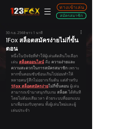
ทางเข้าเล่น
สมัครสมาชิก
30 ก.ย. 2568
ยาว 1 นาที
1Fox สล็อตสมัครง่ายไม่กี่ขั้น
ตอน
หนึ่งในปัจจัยที่ทำให้ผู้เล่นตัดสินใจเลือก
เล่น 
สล็อตออนไลน์
 คือ 
ความง่ายและ
ความสะดวกในการสมัครสมาชิก
 เพราะ
หากขั้นตอนซับซ้อนเกินไปย่อมทำให้
หลายคนรู้สึกไม่อยากเริ่มต้น แต่สำหรับ 
1Fox สล็อตสมัครง่าย
ไม่กี่ขั้นตอน
 ผู้เล่น
สามารถเข้ามาสนุกกับเกม 
สล็อต
 ได้ทันที
โดยไม่ต้องเสียเวลา ด้วยระบบที่ออกแบบ
มาเพื่อรองรับทุกคน ทั้งผู้เล่นใหม่และผู้
เล่นประจำ