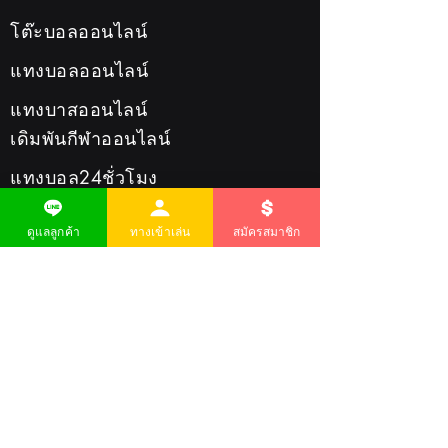
โต๊ะบอลออนไลน์
แทงบอลออนไลน์
แทงบาสออนไลน์
เดิมพันกีฬาออนไลน์
แทงบอล24ชั่วโมง
โต๊ะบอล24ชั่วโมง
ดูแลลูกค้า
ทางเข้าเล่น
สมัครสมาชิก
Ufabet
Ufabet เข้าสู่ระบบ
Ufabet เว็บหลัก
ทางเข้า Ufabet
สมัครUfabet