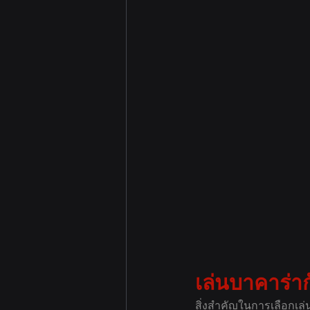
เล่นบาคาร่าก
สิ่งสำคัญในการเลือกเล่