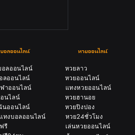
บอลออนไลน์
หวยออนไลน์
ูบอลออนไลน์
หวยลาว
อลออนไลน์
หวยออนไลน์
ีฬาออนไลน์
แทงหวยออนไลน์
ีของการเล่นบาคาร่า
ออนไลน์
หวยฮานอย
ลน์กับเว็บ 123Fox ที่หลาย
นันออนไลน์
หวยปิงปอง
องข้าม
รแทงบอลออนไลน์
หวย24ชั่วโมง
ฟรี
เล่นหวยออนไลน์