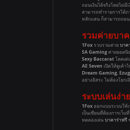
ถอนเงินได้จริงโดยไม่มีเง
สามารถทำรายการได้ภายใน
หลักแสน ก็สามารถถอนอ
รวมค่ายบาคาร
1Fox
 รวบรวมค่าย 
บาคา
SA Gaming
 ค่ายยอดนิ
Sexy Baccarat
 โดดเด่
AE Seven
 เปิดให้ดูเค้
Dream Gaming
, 
Ezug
อย่างอิสระ ไม่ต้องโยกเง
ระบบเล่นง่าย 
1Fox
 ออกแบบระบบให้เหมา
เป็นเซียนที่ต้องการเว็
ทดลองเล่น 
บาคาร่าฟรี 