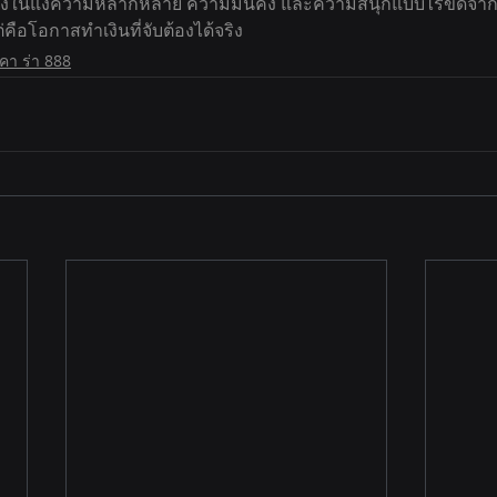
ุณ ทั้งในแง่ความหลากหลาย ความมั่นคง และความสนุกแบบไร้ขีดจำกัด
ต่คือโอกาสทำเงินที่จับต้องได้จริง
คา ร่า 888