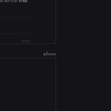
 เพราะที่ 
1Fox
ดูทั้งหมด