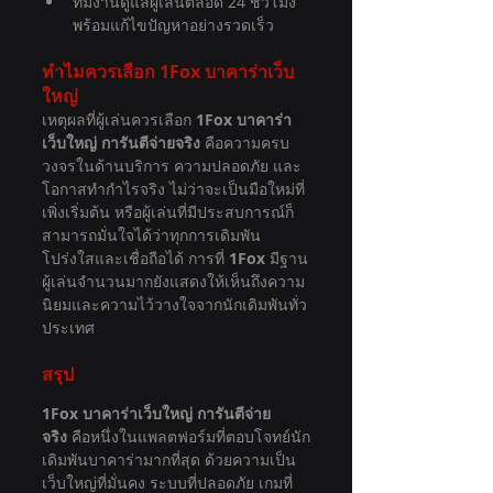
ทีมงานดูแลผู้เล่นตลอด 24 ชั่วโมง 
พร้อมแก้ไขปัญหาอย่างรวดเร็ว
ทำไมควรเลือก 1Fox บาคาร่าเว็บ
ใหญ่
เหตุผลที่ผู้เล่นควรเลือก 
1Fox บาคาร่า
เว็บใหญ่ การันตีจ่ายจริง
 คือความครบ
วงจรในด้านบริการ ความปลอดภัย และ
โอกาสทำกำไรจริง ไม่ว่าจะเป็นมือใหม่ที่
เพิ่งเริ่มต้น หรือผู้เล่นที่มีประสบการณ์ก็
สามารถมั่นใจได้ว่าทุกการเดิมพัน
โปร่งใสและเชื่อถือได้ การที่ 
1Fox
 มีฐาน
ผู้เล่นจำนวนมากยังแสดงให้เห็นถึงความ
นิยมและความไว้วางใจจากนักเดิมพันทั่ว
ประเทศ
สรุป
1Fox บาคาร่าเว็บใหญ่ การันตีจ่าย
จริง
 คือหนึ่งในแพลตฟอร์มที่ตอบโจทย์นัก
เดิมพันบาคาร่ามากที่สุด ด้วยความเป็น
เว็บใหญ่ที่มั่นคง ระบบที่ปลอดภัย เกมที่