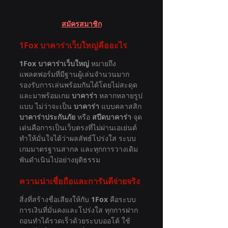
สมัครสมาชิก
1Fox บาคาร่าเว็บใหญ่คืออะไร
1Fox บาคาร่าเว็บใหญ่
 หมายถึง
แพลตฟอร์มที่มีฐานผู้เล่นจำนวนมาก 
รองรับการเล่นพร้อมกันได้โดยไม่สะดุด 
และมาพร้อมเกม 
บาคาร่า
 หลากหลายรูป
แบบ ไม่ว่าจะเป็น 
บาคาร่า 
แบบคลาสสิก 
บาคาร่าประกันภัย
 หรือ 
สปีดบาคาร่า
 จุด
เด่นคือการเป็นเว็บตรงที่ไม่ผ่านเอเย่นต์ 
ทำให้มั่นใจได้ว่าผลลัพธ์โปร่งใส ระบบ
เกมมาตรฐานสากล และทุกการวางเดิม
พันดำเนินไปอย่างยุติธรรม
ความน่าเชื่อถือและการันตีจ่ายจริง
สิ่งที่สร้างชื่อเสียงให้กับ 
1Fox
 คือระบบ
การเงินที่มั่นคงและโปร่งใส ทุกการฝาก
ถอนทำได้รวดเร็วด้วยระบบออโต้ ใช้