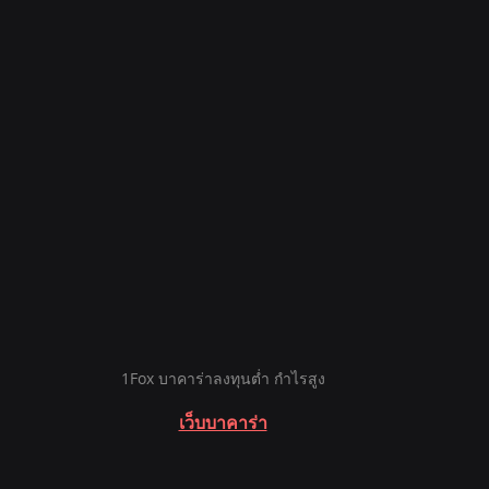
1Fox บาคาร่าลงทุนต่ำ กำไรสูง
เว็บบาคาร่า