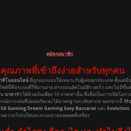
สมัครสมาชิก
คุณภาพที่เข้าถึงง่ายสำหรับทุกคน
าสิโนออนไลน์
 ที่ถูกออกแบบให้เหมาะกับผู้เล่นทุกประเภท ตั้งแต่ม
ไซต์นี้คือระบบที่ใช้งานง่าย ฝากถอนอัตโนมัติรวดเร็ว และไม่มีขั้นต
ัน 
บาคาร่า
 ได้ด้วยเงินเพียง 10 บาทเท่านั้น ซึ่งถือเป็นการเปิดโอกา
ารณ์การเล่นที่ปลอดภัยและได้มาตรฐานระดับสากล นอกจากนี้ 
1F
 
SA Gaming Dream Gaming Sexy Baccarat
 และ 
Evolution
ในด้านความโปร่งใสและระบบถ่ายทอดสดที่เสถียร