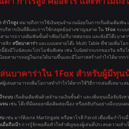
นต่ำ กำไรสูง คืออะไร และทำไมถึงได
ำ กำไรสูง
 หมายถึงการใช้เงินทุนจำนวนน้อยในการเริ่มต้นเดิมพัน
บริหารเงินที่ดีและการใช้กลยุทธ์อย่างชาญฉลาด ใน 
1Fox
 ระบบก
ล่นสามารถวางเดิมพันขั้นต่ำเพียงไม่กี่บาทต่อรอบ และยังมีโต๊ะบา
าสสิก 
สปีดบาคาร่า
 และแบบหลายโต๊ะ Multi Table ที่ช่วยเพิ่ม
ากนี้ยังมีโบนัสและโปรโมชั่นพิเศษ เช่น โบนัสฝากแรกของวัน หรือโป
ทุนน้อยสามารถอยู่ในเกมได้นานขึ้นและมีโอกาสสร้างกำไรได้มากกว่
ล่นบาคาร่าใน 1Fox สำหรับผู้มีทุน
ต่ผู้เล่นสามารถเพิ่มโอกาสทำกำไรได้หากใช้วิธีการเล่นที่เหมาะสม
งมีระบบ
 เริ่มต้นเดิมพันด้วยจำนวนเงินขั้นต่ำ และเพิ่มทุนเมื่อจับจัง
ัดเจน
 เช่น โต๊ะที่มีผลออกฝั่งเดิมต่อเนื่อง หรือสลับกันอย่างมีแบบแผ
บทบ
 เช่น มาร์ติงเกล Martingale หรือพาโรลี Paroli เพื่อเพิ่มกำไรเมื
มื่อถึงเป้า
 การรู้จักพอคือหัวใจสำคัญของผู้เล่นที่ประสบความสำเ