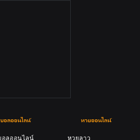
บอลออนไลน์
หวยออนไลน์
ูบอลออนไลน์
หวยลาว