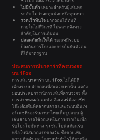
ชั่วโมง ไม่ต้องรอคิวธนาคาร
ไม่มีขั้นต่ำ
 เหมาะสำหรับผู้เล่นทุก
ระดับ ไม่ว่าจะทุนน้อยหรือทุนหนา
รวดเร็วทันใจ
 ฝากถอนได้ทันที
ภายในไม่กี่วินาที ไม่พลาดจังหวะ
สำคัญในการเดิมพัน
ปลอดภัยมั่นใจได้
 วอเลทมีระบบ
ป้องกันการโกงและการยืนยันตัวตน
ที่ได้มาตรฐาน
ประสบการณ์บาคาร่าที่ครบวงจร
บน 1Fox
การเล่น 
บาคาร่า
 บน 
1Fox
 ไม่ได้มีดี
เพียงระบบฝากถอนที่สะดวกเท่านั้น แต่ยัง
มอบประสบการณ์การเล่นที่ครบวงจร ทั้ง
การถ่ายทอดสดคมชัด ดีลเลอร์มืออาชีพ 
โต๊ะเดิมพันที่หลากหลาย และระบบอินเท
อร์เฟซที่รองรับภาษาไทยเต็มรูปแบบ ผู้
เล่นสามารถใช้วอเลทในการฝากเงินเพื่อ
รับโปรโมชั่นต่าง ๆ เช่น โบนัสต้อนรับ 
หรือโบนัสฝากแรกของวัน ซึ่งช่วยเพิ่ม
ความคุ้มค่าและโอกาสทำกำไรได้มากยิ่ง