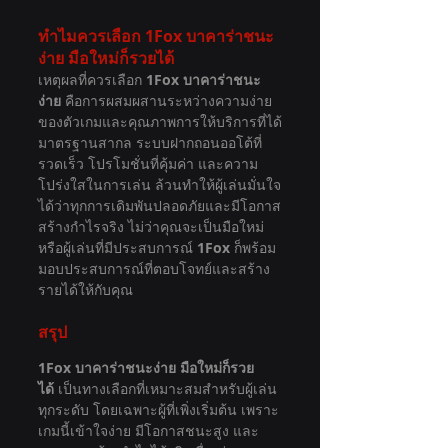
ทำไมควรเลือก 1Fox บาคาร่าชนะ
ง่าย มือใหม่ก็รวยได้
เหตุผลที่ควรเลือก 
1Fox บาคาร่าชนะ
ง่าย
 คือการผสมผสานระหว่างความง่าย
ของตัวเกมและคุณภาพการให้บริการที่ได้
มาตรฐานสากล ระบบฝากถอนออโต้ที่
รวดเร็ว โปรโมชั่นที่คุ้มค่า และความ
โปร่งใสในการเล่น ล้วนทำให้ผู้เล่นมั่นใจ
ได้ว่าทุกการเดิมพันปลอดภัยและมีโอกาส
สร้างกำไรจริง ไม่ว่าคุณจะเป็นมือใหม่
หรือผู้เล่นที่มีประสบการณ์ 
1Fox
 ก็พร้อม
มอบประสบการณ์ที่ตอบโจทย์และสร้าง
รายได้ให้กับคุณ
สรุป
1Fox บาคาร่าชนะง่าย มือใหม่ก็รวย
ได้
 เป็นทางเลือกที่เหมาะสมสำหรับผู้เล่น
ทุกระดับ โดยเฉพาะผู้ที่เพิ่งเริ่มต้น เพราะ
เกมนี้เข้าใจง่าย มีโอกาสชนะสูง และ