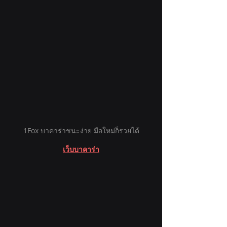
1Fox บาคาร่าชนะง่าย มือใหม่ก็รวยได้
เว็บบาคาร่า