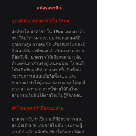
สมัครสมาชิก
จุดเด่นของบาคาร่าใน 1Fox
สิ่งที่ทำให้ 
บาคาร่า
 ใน 
1Fox
 แตกต่างคือ
การให้บริการผ่านระบบถ่ายทอดสดที่มี
คุณภาพสูง ภาพคมชัด เสียงสมจริง และมี
ดีลเลอร์มืออาชีพคอยดำเนินเกม นอกจาก
นี้ยังมีโต๊ะ 
บาคาร่า
 ให้เลือกหลายระดับ
ตั้งแต่ขั้นต่ำสำหรับผู้เล่นทุนน้อย ไปจนถึง
โต๊ะเดิมพันสูงที่ท้าทายมากขึ้น อีกทั้งยัง
รองรับการเล่นบนมือถือทั้ง iOS และ 
Android ทำให้ผู้เล่นสามารถสนุกได้ทุกที่
ทุกเวลา ความสะดวกนี้ช่วยให้มือใหม่
สามารถเริ่มต้นได้ง่ายโดยไม่รู้สึกกดดัน
ทำไมบาคาร่าถึงชนะง่าย
บาคาร่า
 นับว่าเป็นเกมที่มีอัตราการชนะ
สูงเมื่อเทียบกับเกมคาสิโนอื่น ๆ เพราะผู้
เล่นมีตัวเลือกเดิมพันเพียงไม่กี่แบบ ได้แก่ 