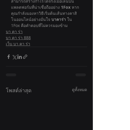
สามารถสร้างกำไรได้จริงเมื่อเล่นบน
แพลตฟอร์มที่น่าเชื่อถืออย่าง 
1Fox 
หาก
คุณกำลังมองหาวิธีเริ่มต้นเส้นทางคาสิ
โนออนไลน์อย่างมั่นใจ 
บาคาร่า
 ใน 
1Fox คือคำตอบที่ไม่ควรมองข้าม
บา คา ร่า
บา คา ร่า 888
เว็บ บา คา ร่า
โพสต์ล่าสุด
ดูทั้งหมด