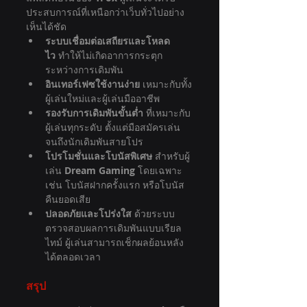
ประสบการณ์ที่เหนือกว่าเว็บทั่วไปอย่าง
เห็นได้ชัด
ระบบเชื่อมต่อเสถียรและโหลด
ไว
 ทำให้ไม่เกิดอาการกระตุก
ระหว่างการเดิมพัน
อินเทอร์เฟซใช้งานง่าย
 เหมาะกับทั้ง
ผู้เล่นใหม่และผู้เล่นมืออาชีพ
รองรับการเดิมพันขั้นต่ำ
 ที่เหมาะกับ
ผู้เล่นทุกระดับ ตั้งแต่มือสมัครเล่น
จนถึงนักเดิมพันสายโปร
โปรโมชั่นและโบนัสพิเศษ
 สำหรับผู้
เล่น 
Dream Gaming
 โดยเฉพาะ 
เช่น โบนัสฝากครั้งแรก หรือโบนัส
คืนยอดเสีย
ปลอดภัยและโปร่งใส
 ด้วยระบบ
ตรวจสอบผลการเดิมพันแบบเรียล
ไทม์ ผู้เล่นสามารถเช็กผลย้อนหลัง
ได้ตลอดเวลา
สรุป