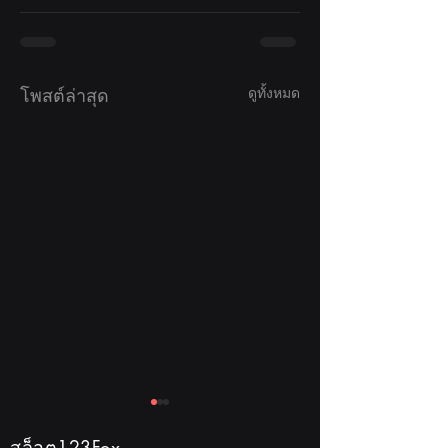
โพสต์ล่าสุด
ดูทั้งหมด
สล็อต123Fox