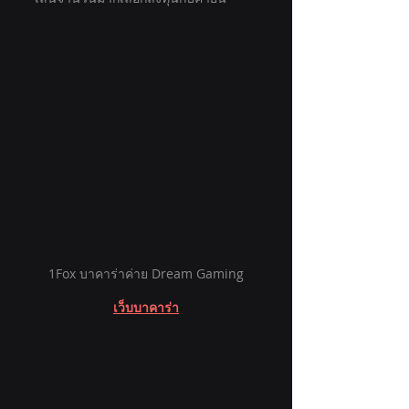
1Fox บาคาร่าค่าย Dream Gaming
เว็บบาคาร่า