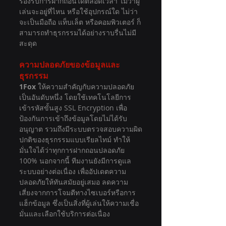
รองรับการฝากถอนได้ตลอดเวลา ไม่ว่าผู้
เล่นจะอยู่ที่ไหน หรือใช้อุปกรณ์ใด ไม่ว่า
จะเป็นมือถือ แท็บเล็ต หรือคอมพิวเตอร์ ก็
สามารถทำธุรกรรมได้อย่างราบรื่นไม่มี
สะดุด
ความปลอดภัยของข้อมูลและ
ธุรกรรม
1Fox
 ให้ความสำคัญกับความปลอดภัย
เป็นอันดับหนึ่ง โดยใช้เทคโนโลยีการ
เข้ารหัสขั้นสูง SSL Encryption เพื่อ
ป้องกันการเข้าถึงข้อมูลโดยไม่ได้รับ
อนุญาต รวมถึงมีระบบตรวจสอบความผิด
ปกติของธุรกรรมแบบเรียลไทม์ ทำให้
มั่นใจได้ว่าทุกการฝากถอนปลอดภัย 
100% นอกจากนี้ ทีมงานยังมีการดูแล
ระบบอย่างต่อเนื่อง เพื่ออัปเดตความ
ปลอดภัยให้ทันสมัยอยู่เสมอ ลดความ
เสี่ยงจากการโจมตีทางไซเบอร์หรือการ
แฮ็กข้อมูล ซึ่งเป็นสิ่งที่ผู้เล่นให้ความเชื่อ
มั่นและเลือกใช้บริการต่อเนื่อง