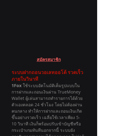
สมัครสมาชิก
ระบบฝากถอนวอเลทออโต้ รวดเร็ว
ภายในวินาที
1Fox
 ใช้ระบบอัตโนมัติเต็มรูปแบบใน
การฝากและถอนเงินผ่าน TrueMoney 
Wallet ผู้เล่นสามารถทำรายการได้ด้วย
ตัวเองตลอด 24 ชั่วโมง โดยไม่ต้องผ่าน
คนกลาง ทำให้การฝากและถอนเงินเกิด
ขึ้นอย่างรวดเร็ว เฉลี่ยใช้เวลาเพียง 5-
10 วินาที เงินก็พร้อมปรับเข้าบัญชีหรือ
กระเป๋าเกมทันทีนอกจากนี้ ระบบยัง