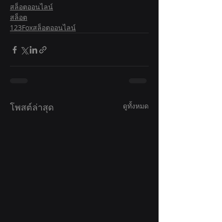
สล็อตออนไลน์
สล็อต
123Foxสล็อตออนไลน์
โพสต์ล่าสุด
ดูทั้งหมด