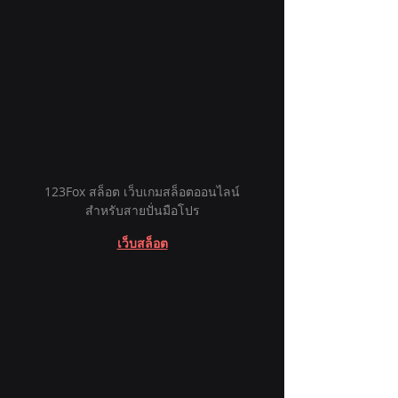
123Fox สล็อต เว็บเกมสล็อตออนไลน์
สำหรับสายปั่นมือโปร
เว็บสล็อต