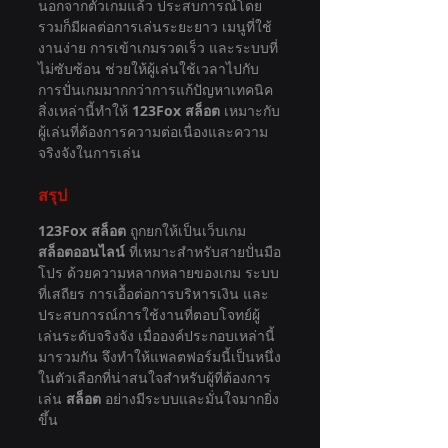
นอกจากตัวเกมแล้ว ประสบการณ์โดย
รวมก็มีผลต่อการเล่นระยะยาว เมนูที่ใช้
งานง่าย การเข้าเกมรวดเร็ว และระบบที่
ไม่ซับซ้อน ช่วยให้ผู้เล่นใช้เวลาไปกับ
การปั่นเกมมากกว่าการแก้ปัญหาเทคนิค 
สิ่งเหล่านี้ทำให้ 
123Fox สล็อต 
เหมาะกับ
ผู้เล่นที่ต้องการความต่อเนื่องและความ
จริงจังในการเล่น
สรุป
123Fox สล็อต
 ถูกยกให้เป็นเว็บเกม 
สล็อตออนไลน์
 ที่เหมาะสำหรับสายปั่นมือ
โปร ด้วยความหลากหลายของเกม ระบบ
ที่เสถียร การเอื้อต่อการบริหารเงิน และ
ประสบการณ์การใช้งานที่ตอบโจทย์ผู้
เล่นระดับจริงจัง เมื่อองค์ประกอบเหล่านี้
มารวมกัน จึงทำให้แพลตฟอร์มนี้เป็นหนึ่ง
ในตัวเลือกที่น่าสนใจสำหรับผู้ที่ต้องการ
เล่น 
สล็อต
 อย่างมีระบบและมั่นใจมากยิ่ง
ขึ้น