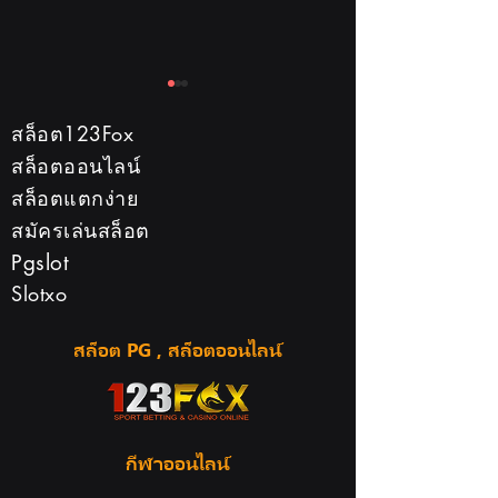
สล็อต123Fox
สล็อตออนไลน์
สล็อตแตกง่าย
สมัครเล่นสล็อต
รวมเกมยอดฮิตใน
123Fox สล็อต ฝาก
Pgslot
123Fox คาสิโน ที่สาย
ถอนออโต้ รวดเร็ว
Slotxo
ทำเงินต้องลองด้วยตัว
ทันใจไม่ต้องรอนาน
เอง
สล็อต PG , สล็อตออนไลน์
กีฬาออนไลน์