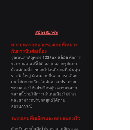
สมัครสมาชิก
ความหลากหลายของเกมที่เหมาะ
กับการปั่นต่อเนื่อง
จุดเด่นสำคัญของ 
123Fox สล็อต
 คือการ
รวบรวมเกม 
สล็อต
 หลากหลายรูปแบบ 
ตั้งแต่เกมที่จ่ายบ่อยไปจนถึงเกมที่เน้นลุ้น
รางวัลใหญ่ ผู้เล่นสายปั่นสามารถเลือก
เกมให้เหมาะกับสไตล์และงบประมาณ
ของตนเองได้อย่างยืดหยุ่น ความหลาก
หลายนี้ช่วยให้การเล่นต่อเนื่องไม่จำเจ 
และสามารถปรับกลยุทธ์ได้ตาม
สถานการณ์
ระบบเกมที่เสถียรและตอบสนองเร็ว
สำหรับสายปั่นมือโปร ความเสถียรของ