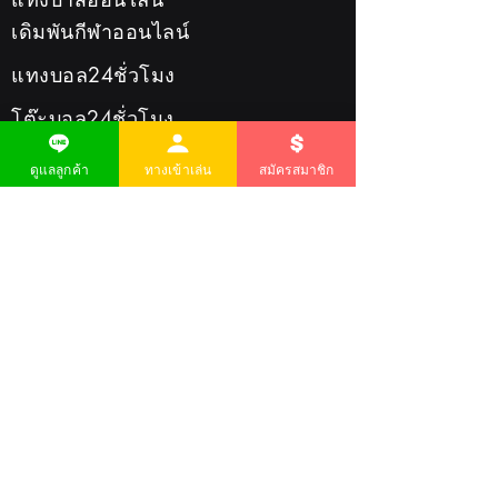
เดิมพันกีฬาออนไลน์
แทงบอล24ชั่วโมง
โต๊ะบอล24ชั่วโมง
Ufabet
ดูแลลูกค้า
ทางเข้าเล่น
สมัครสมาชิก
Ufabet เข้าสู่ระบบ
Ufabet เว็บหลัก
ทางเข้า Ufabet
สมัครUfabet
เล่นเกมได้เงิน
สมัครเล่นPg
ทางเข้าPg