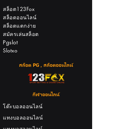
สล็อต123Fox
สล็อตออนไลน์
สล็อตแตกง่าย
สมัครเล่นสล็อต
รวมเกมยอดฮิตใน
123Fox สล็อต ฝาก
Pgslot
123Fox คาสิโน ที่สาย
ถอนออโต้ รวดเร็ว
Slotxo
ทำเงินต้องลองด้วยตัว
ทันใจไม่ต้องรอนาน
เอง
สล็อต PG , สล็อตออนไลน์
กีฬาออนไลน์
โต๊ะบอลออนไลน์
แทงบอลออนไลน์
แทงบาสออนไลน์