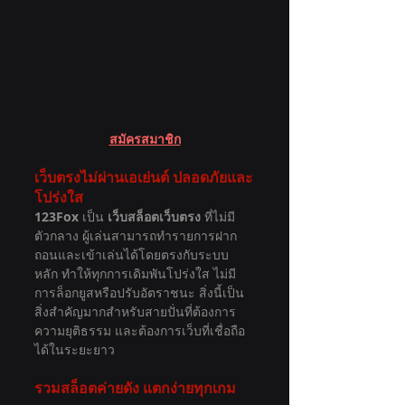
สมัครสมาชิก
เว็บตรงไม่ผ่านเอเย่นต์ ปลอดภัยและ
โปร่งใส
123Fox 
เป็น 
เว็บสล็อตเว็บตรง
 ที่ไม่มี
ตัวกลาง ผู้เล่นสามารถทำรายการฝาก
ถอนและเข้าเล่นได้โดยตรงกับระบบ
หลัก ทำให้ทุกการเดิมพันโปร่งใส ไม่มี
การล็อกยูสหรือปรับอัตราชนะ สิ่งนี้เป็น
สิ่งสำคัญมากสำหรับสายปั่นที่ต้องการ
ความยุติธรรม และต้องการเว็บที่เชื่อถือ
ได้ในระยะยาว
รวมสล็อตค่ายดัง แตกง่ายทุกเกม