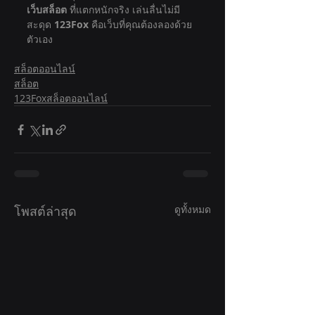
เว็บสล็อต
 ที่แตกหนักจริง เล่นลื่นไม่มี
สะดุด 
123Fox
 คือเว็บที่คุณต้องลองด้วย
ตัวเอง
สล็อตออนไลน์
สล็อต
123Foxสล็อตออนไลน์
โพสต์ล่าสุด
ดูทั้งหมด