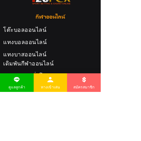
กีฬาออนไลน์
โต๊ะบอลออนไลน์
แทงบอลออนไลน์
แทงบาสออนไลน์
เดิมพันกีฬาออนไลน์
แทงบอล24ชั่วโมง
โต๊ะบอล24ชั่วโมง
ดูแลลูกค้า
ทางเข้าเล่น
สมัครสมาชิก
Ufabet
Ufabet เข้าสู่ระบบ
Ufabet เว็บหลัก
ทางเข้า Ufabet