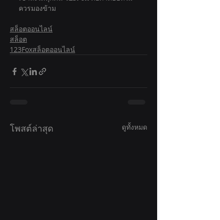
ควรมองข้าม
สล็อตออนไลน์
สล็อต
123Foxสล็อตออนไลน์
โพสต์ล่าสุด
ดูทั้งหมด