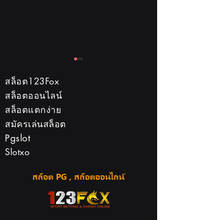
สล็อต123Fox
สล็อตออนไลน์
สล็อตแตกง่าย
สมัครเล่นสล็อต
รวมเกมยอดฮิตใน
123Fox สล็อต ฝาก
Pgslot
123Fox คาสิโน ที่สาย
ถอนออโต้ รวดเร็ว
Slotxo
ทำเงินต้องลองด้วยตัว
ทันใจไม่ต้องรอนาน
เอง
สล็อต PG , สล็อตออนไลน์