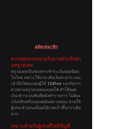
สมัครสมาชิก
ความสะดวกสบายในการฝากเงินผ่า
นทรูวอเลท
ทรูวอเลทเป็นช่องทางชำระเงินยอดนิยม
ในไทย เพราะใช้ง่าย เติมเงินสะดวก และ
เข้าถึงได้ทุกกลุ่มผู้ใช้ 
123Fox
 รองรับการ
ฝากผ่านทรูวอเลทแบบออโต้ ทำให้ยอด
เงินเข้าระบบทันทีหลังทำรายการ ไม่ต้อง
แจ้งสลิปหรือรอแอดมินตรวจสอบ ช่วยให้
ผู้เล่นเข้าเล่นสล็อตได้รวดเร็วขึ้นกว่าเดิม
มาก
เหมาะสำหรับผู้เล่นที่ไม่มีบัญชี