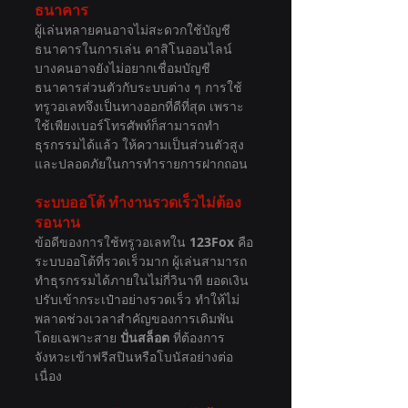
ธนาคาร
ผู้เล่นหลายคนอาจไม่สะดวกใช้บัญชี
ธนาคารในการเล่น คาสิโนออนไลน์ 
บางคนอาจยังไม่อยากเชื่อมบัญชี
ธนาคารส่วนตัวกับระบบต่าง ๆ การใช้
ทรูวอเลทจึงเป็นทางออกที่ดีที่สุด เพราะ
ใช้เพียงเบอร์โทรศัพท์ก็สามารถทำ
ธุรกรรมได้แล้ว ให้ความเป็นส่วนตัวสูง
และปลอดภัยในการทำรายการฝากถอน
ระบบออโต้ ทำงานรวดเร็วไม่ต้อง
รอนาน
ข้อดีของการใช้ทรูวอเลทใน 
123Fox
 คือ
ระบบออโต้ที่รวดเร็วมาก ผู้เล่นสามารถ
ทำธุรกรรมได้ภายในไม่กี่วินาที ยอดเงิน
ปรับเข้ากระเป๋าอย่างรวดเร็ว ทำให้ไม่
พลาดช่วงเวลาสำคัญของการเดิมพัน 
โดยเฉพาะสาย 
ปั่นสล็อต
 ที่ต้องการ
จังหวะเข้าฟรีสปินหรือโบนัสอย่างต่อ
เนื่อง