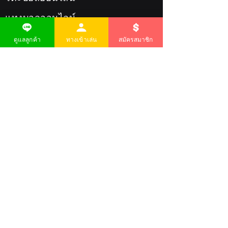
แทงบอลออนไลน์
แทงบาสออนไลน์
ดูแลลูกค้า
ทางเข้าเล่น
สมัครสมาชิก
เดิมพันกีฬาออนไลน์
แทงบอล24ชั่วโมง
โต๊ะบอล24ชั่วโมง
Ufabet
Ufabet เข้าสู่ระบบ
Ufabet เว็บหลัก
ทางเข้า Ufabet
สมัครUfabet
เล่นเกมได้เงิน