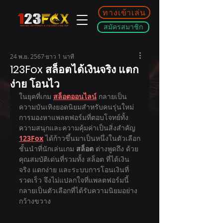
ทางเข้าเล่น
สมัครสมาชิก
24 พ.ย. 2567
ยาว 1 นาที
123Fox สล็อตได้เงินจริง แตก
ง่าย โอนไว
ในยุคที่เกม 
สล็อตออนไลน์
 กลายเป็น
ความบันเทิงยอดนิยมสำหรับคนรุ่นใหม่ 
การมองหาแพลตฟอร์มที่ตอบโจทย์ทั้ง
ความสนุกและความคุ้มค่าเป็นสิ่งสำคัญ 
123Fox
 ได้ก้าวขึ้นมาเป็นหนึ่งในตัวเลือก
ชั้นนำที่นักเล่นเกม 
สล็อต
 ต่างพูดถึง ด้วย
คุณสมบัติเด่นที่รวมทั้ง สล็อต ที่ได้เงิน
จริง แตกง่าย และระบบการโอนเงินที่
รวดเร็ว จึงไม่แปลกใจที่แพลตฟอร์มนี้
กลายเป็นตัวเลือกที่ได้รับความนิยมอย่าง
กว้างขวาง