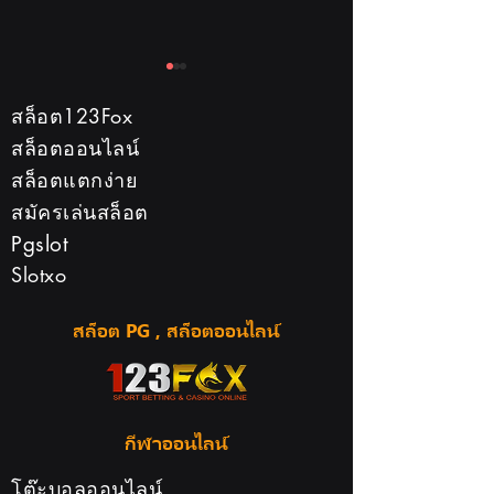
สล็อต123Fox
สล็อตออนไลน์
สล็อตแตกง่าย
สมัครเล่นสล็อต
รวมเกมยอดฮิตใน
123Fox สล็อต ฝาก
Pgslot
123Fox คาสิโน ที่สาย
ถอนออโต้ รวดเร็ว
Slotxo
ทำเงินต้องลองด้วยตัว
ทันใจไม่ต้องรอนาน
เอง
สล็อต PG , สล็อตออนไลน์
กีฬาออนไลน์
โต๊ะบอลออนไลน์