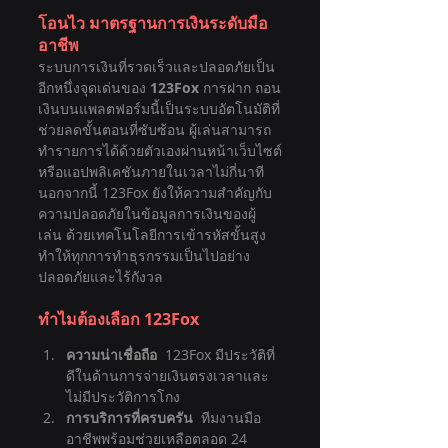
โอนไว มาตรฐานการเงินระดับมือ
อาชีพ
ระบบการเงินที่รวดเร็วและปลอดภัยเป็น
อีกหนึ่งจุดเด่นของ 
123Fox
 การฝาก ถอน
เงินบนแพลตฟอร์มนี้เป็นระบบอัตโนมัติที่
ช่วยลดขั้นตอนที่ซับซ้อน ผู้เล่นสามารถ
ทำรายการได้ด้วยตัวเองผ่านหน้าเว็บไซต์
หรือแอปพลิเคชันภายในเวลาไม่กี่นาที 
นอกจากนี้ 123Fox ยังให้ความสำคัญกับ
ความปลอดภัยในข้อมูลการเงินของผู้
เล่น ด้วยเทคโนโลยีการเข้ารหัสขั้นสูง 
ทำให้ทุกการทำธุรกรรมเป็นไปอย่าง
ปลอดภัยและไร้กังวล
ทำไมต้องเลือก 123Fox
ความน่าเชื่อถือ
  123Fox มีประวัติที่
ดีในด้านการจ่ายเงินตรงเวลาและ
ไม่มีประวัติการโกง
การบริการที่ครบครัน
  ทีมงานมือ
อาชีพพร้อมช่วยเหลือตลอด 24 