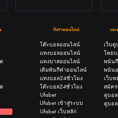
น
กีฬาออนไลน์
แทง
โต๊ะบอลออนไลน์
เว็บด
แทงบอลออนไลน์
โพยบ
อต
แทงบาสออนไลน์
พนันก
123Fox สล็อต ฝากถอนออโต้
123F
เดิมพันกีฬาออนไลน์
พนัน
รวดเร็วทันใจไม่ต้องรอนาน
จริง
แทงบอล24ชั่วโมง
เว็บพ
แล้ว
อต
โต๊ะบอล24ชั่วโมง
สมัค
Ufabet
ดูบอล
Ufabet เข้าสู่ระบบ
ดูบอ
Ufabet เว็บหลัก