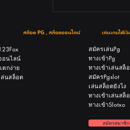
สล็อต PG , สล็อตออนไลน์
เล่นเกมได้เงิ
สมัครเล่นPg
123Fox
ทางเข้าPg
ออนไลน์
ทางเข้าเล่นสล็
แตกง่าย
คู่มือเลือกเกมสล็อตใน 123Fox
สมัครPgslot
เล่นสล็อต
สล็อต ให้เหมาะกับสไตล์ของ
เล่นสล็อตยังไง
คุณ
ทางเข้าเล่นสล็
ทางเข้าSlotxo
สมัครสมาชิก