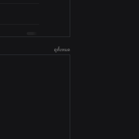
ดูทั้งหมด