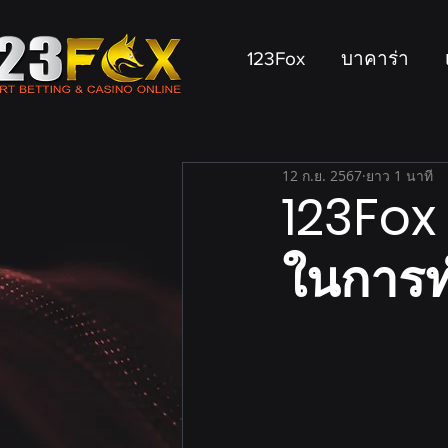
123Fox
บาคาร่า
12 ก.ย. 2567
ยาว 1 นาที
123Fox
ในการท