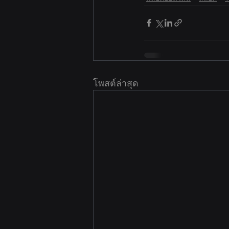
โพสต์ล่าสุด