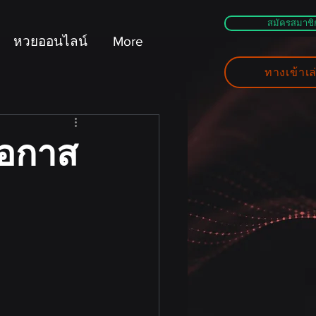
สมัครสมาชิ
หวยออนไลน์
More
ทางเข้าเล
โอกาส