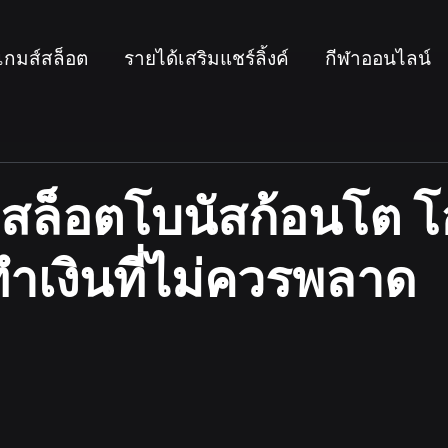
เกมส์สล็อต
รายได้เสริมแชร์ลิ้งค์
กีฬาออนไลน์
 สล็อตโบนัสก้อนโต 
ำเงินที่ไม่ควรพลาด