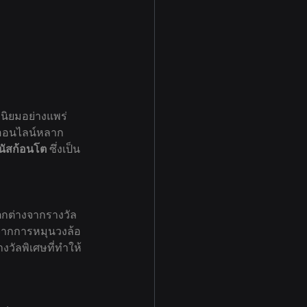
มนิยมอย่างแพร่
็อตออนไลน์หลาก
นัสก้อนโต
 ซึ่งเป็น
่แตกต่างจากรางวัล
้นจากการหมุนวงล้อ
งวัลพิเศษที่ทำให้