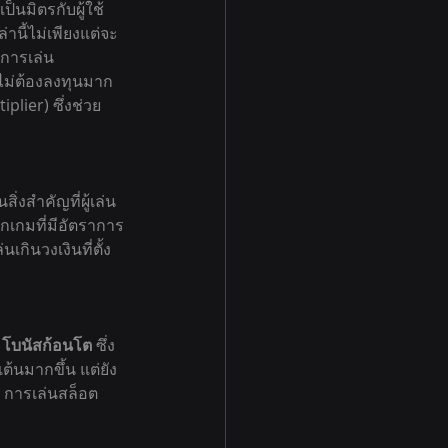
นมิตรกับผู้ใช้ 
นี้ไม่เพียงแต่จะ
ดการเล่น
ยไม่ต้องลงทุนมาก 
plier) ซึ่งช่วย
่งสำคัญที่ผู้เล่น
กเกมที่มีอัตราการ
ินวงเงินที่ตั้ง
 
โบนัสก้อนโต
 ซึ่ง
้นมากขึ้น แต่ยัง
ว การเล่นสล็อต