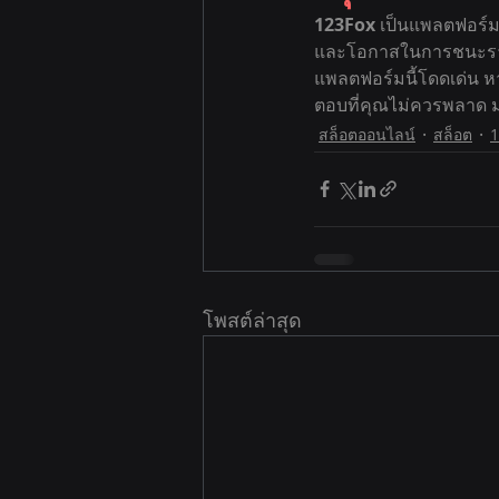
123Fox
 เป็นแพลตฟอร์
และโอกาสในการชนะรางวัล
แพลตฟอร์มนี้โดดเด่น หา
ตอบที่คุณไม่ควรพลาด 
สล็อตออนไลน์
สล็อต
1
โพสต์ล่าสุด