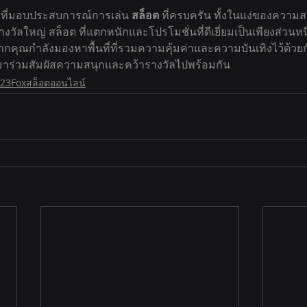
มที่มอบประสบการณ์การเล่น 
สล็อต
 ที่ครบครัน ทั้งในแง่ของความสน
ใหญ่ สล็อต ที่แตกหนักและโปรโมชั่นที่ดีเยี่ยมเป็นเพียงส่วนหนึ่
กคุณกำลังมองหาพื้นที่ที่รวมความคุ้มค่าและความบันเทิงไว้ด้วย
มาร่วมสัมผัสความสนุกและคว้ารางวัลไปพร้อมกัน
23Foxสล็อตออนไลน์