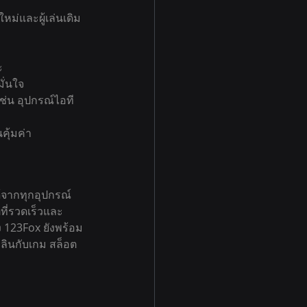
หม่และผู้เล่นเดิม 
ะ
ั่นใจ
เช่น อุปกรณ์ไอที 
คุ้มค่า
ด้จากทุกอุปกรณ์ 
ที่รวดเร็วและ
ง 123Fox ยังพร้อม
ลินกับเกม สล็อต 