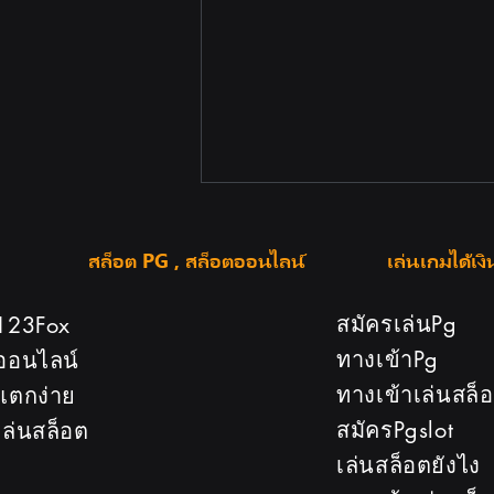
สล็อต PG , สล็อตออนไลน์
เล่นเกมได้เงิ
สมัครเล่นPg
123Fox
ทางเข้าPg
ออนไลน์
ทางเข้าเล่นสล็
แตกง่าย
คู่มือเลือกเกมสล็อตใน 123Fox
สมัครPgslot
เล่นสล็อต
สล็อต ให้เหมาะกับสไตล์ของ
เล่นสล็อตยังไง
คุณ