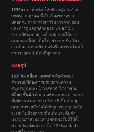
123Fox
 มุ่งมั่นที่จะให้บริการผู้เล่นด้วย
มาตรฐานสูงสุด ทั้งในเรื่องของความ
ปลอดภัย ความรวดเร็วในการฝาก ถอน 
และการดูแลลูกค้าตลอด 24 ชั่วโมง 
ระบบที่พัฒนาอย่างล้ำสมัยช่วยให้การ
เล่นเกม 
สล็อต
 เป็นไปอย่างราบรื่น ไม่ว่า
จะเล่นผ่านคอมพิวเตอร์หรือสมาร์ทโฟนก็
สามารถสนุกได้ทุกที่ทุกเวลา
บทสรุป
123Fox
สล็อต แตกหนัก
 คือคำตอบ
สำหรับผู้ที่ต้องการผสมผสานความ
สนุกสนานและโอกาสทำกำไรจากเกม 
สล็อต ชั้นนำ
 ด้วยเกมที่หลากหลาย ระบบ
ที่ยุติธรรม และการบริการที่เป็นเลิศ ผู้
เล่นสามารถมั่นใจได้ว่าทุกการหมุนวงล้อ
จะเต็มไปด้วยความตื่นเต้นและคุ้มค่า 
หากคุณกำลังมองหาแพลตฟอร์มที่ให้ทั้ง
ความบันเทิงและรายได้ 123Fox คือคำ
ตอบที่ไม่ควรพลาด