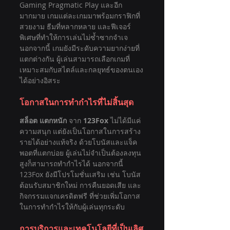
Gaming Pragmatic Play และอีก
มากมาย เกมแต่ละเกมมาพร้อมกราฟิกที่
สวยงาม ธีมที่หลากหลาย และฟีเจอร์
พิเศษที่ทำให้การเล่นไม่ซ้ำซากจำเจ 
นอกจากนี้ เกมยังมีระดับความยากง่ายที่
แตกต่างกัน ผู้เล่นสามารถเลือกเกมที่
เหมาะสมกับสไตล์และกลยุทธ์ของตนเอง
ได้อย่างอิสระ
โอกาสในการทำกำไรที่ไม่สิ้นสุด
สล็อต แตกหนัก
 จาก 
123Fox
 ไม่ได้มีแค่
ความสนุก แต่ยังเป็นโอกาสในการสร้าง
รายได้อย่างแท้จริง ด้วยโบนัสและแจ็ค
พอตที่แตกบ่อย ผู้เล่นไม่จำเป็นต้องลงทุน
สูงก็สามารถทำกำไรได้ นอกจากนี้ 
123Fox ยังมีโปรโมชั่นเสริม เช่น โบนัส
ต้อนรับสมาชิกใหม่ การคืนยอดเสีย และ
กิจกรรมแจกเครดิตฟรี ที่ช่วยเพิ่มโอกาส
ในการทำกำไรให้กับผู้เล่นทุกระดับ
การบริการและเทคโนโลยีที่เป็นเลิศ