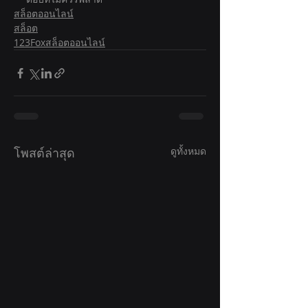
สล็อตออนไลน์
สล็อต
123Foxสล็อตออนไลน์
โพสต์ล่าสุด
ดูทั้งหมด