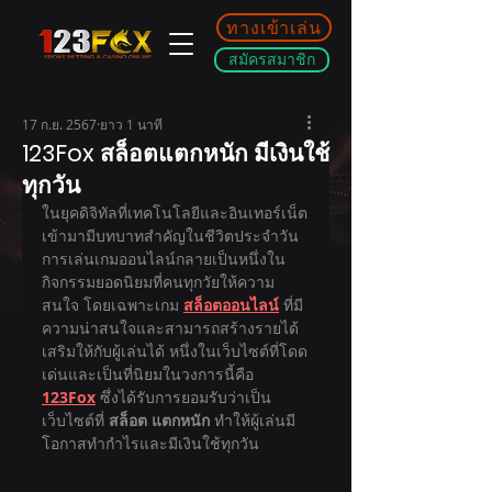
ทางเข้าเล่น
สมัครสมาชิก
17 ก.ย. 2567
ยาว 1 นาที
123Fox สล็อตแตกหนัก มีเงินใช้
ทุกวัน
ในยุคดิจิทัลที่เทคโนโลยีและอินเทอร์เน็ต
เข้ามามีบทบาทสำคัญในชีวิตประจำวัน 
การเล่นเกมออนไลน์กลายเป็นหนึ่งใน
กิจกรรมยอดนิยมที่คนทุกวัยให้ความ
สนใจ โดยเฉพาะเกม 
สล็อตออนไลน์
 ที่มี
ความน่าสนใจและสามารถสร้างรายได้
เสริมให้กับผู้เล่นได้ หนึ่งในเว็บไซต์ที่โดด
เด่นและเป็นที่นิยมในวงการนี้คือ 
123Fox
 ซึ่งได้รับการยอมรับว่าเป็น
เว็บไซต์ที่ 
สล็อต
แตกหนัก
 ทำให้ผู้เล่นมี
โอกาสทำกำไรและมีเงินใช้ทุกวัน