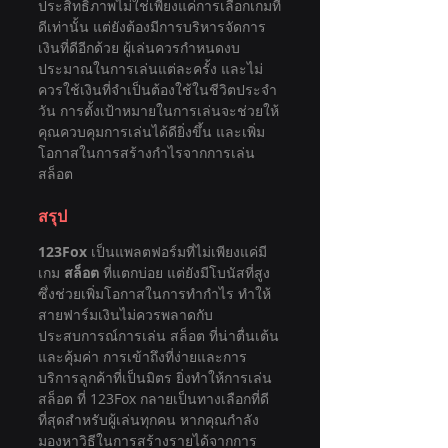
ประสิทธิภาพไม่ใช่เพียงแค่การเลือกเกมที่
ดีเท่านั้น แต่ยังต้องมีการบริหารจัดการ
เงินที่ดีอีกด้วย ผู้เล่นควรกำหนดงบ
ประมาณในการเล่นแต่ละครั้ง และไม่
ควรใช้เงินที่จำเป็นต้องใช้ในชีวิตประจำ
วัน การตั้งเป้าหมายในการเล่นจะช่วยให้
คุณควบคุมการเล่นได้ดียิ่งขึ้น และเพิ่ม
โอกาสในการสร้างกำไรจากการเล่น 
สล็อต
สรุป 
123Fox
 เป็นแพลตฟอร์มที่ไม่เพียงแค่มี
เกม 
สล็อต
 ที่แตกบ่อย แต่ยังมีโบนัสที่สูง
ซึ่งช่วยเพิ่มโอกาสในการทำกำไร ทำให้
สายฟาร์มเงินไม่ควรพลาดกับ
ประสบการณ์การเล่น สล็อต ที่น่าตื่นเต้น
และคุ้มค่า การเข้าถึงที่ง่ายและการ
บริการลูกค้าที่เป็นมิตร ยิ่งทำให้การเล่น 
สล็อต ที่ 123Fox กลายเป็นทางเลือกที่ดี
ที่สุดสำหรับผู้เล่นทุกคน หากคุณกำลัง
มองหาวิธีในการสร้างรายได้จากการ