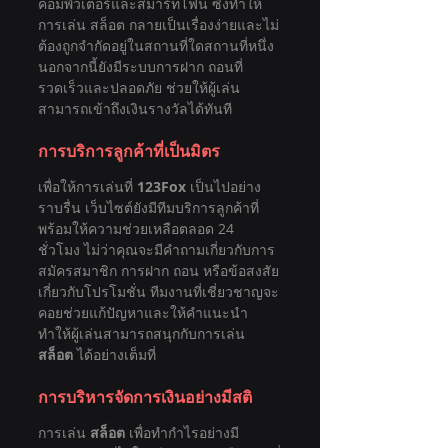
คอมพิวเตอร์และสมาร์ทโฟน ซึ่งทำให้
การเล่น สล็อต กลายเป็นเรื่องง่ายและไม่
ต้องถูกจำกัดอยู่ในสถานที่ใดสถานที่หนึ่ง 
นอกจากนี้ยังมีระบบการฝาก ถอนที่
รวดเร็วและปลอดภัย ช่วยให้ผู้เล่น
สามารถเข้าถึงเงินรางวัลได้ทันที
การบริการลูกค้าที่เป็นมิตร
เพื่อให้การเล่นที่ 
123Fox
 เป็นไปอย่าง
ราบรื่น เว็บไซต์ยังมีทีมบริการลูกค้าที่
พร้อมให้ความช่วยเหลือตลอด 24 
ชั่วโมง ไม่ว่าคุณจะมีคำถามเกี่ยวกับการ
สมัครสมาชิก การฝาก ถอน หรือข้อสงสัย
เกี่ยวกับโปรโมชั่น ทีมงานที่เชี่ยวชาญจะ
คอยช่วยแก้ปัญหาและให้คำแนะนำ 
ทำให้ผู้เล่นสามารถสนุกกับการเล่น 
สล็อต
 ได้อย่างเต็มที่
การบริหารจัดการเงินอย่างมีสติ 
การเล่น 
สล็อต
 เพื่อทำกำไรอย่างมี