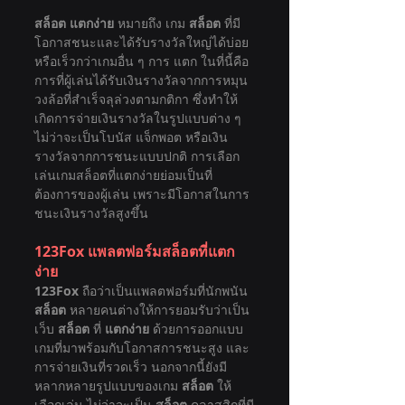
สล็อต แตกง่าย
 หมายถึง เกม 
สล็อต
 ที่มี
โอกาสชนะและได้รับรางวัลใหญ่ได้บ่อย
หรือเร็วกว่าเกมอื่น ๆ การ แตก ในที่นี้คือ
การที่ผู้เล่นได้รับเงินรางวัลจากการหมุน
วงล้อที่สำเร็จลุล่วงตามกติกา ซึ่งทำให้
เกิดการจ่ายเงินรางวัลในรูปแบบต่าง ๆ 
ไม่ว่าจะเป็นโบนัส แจ็กพอต หรือเงิน
รางวัลจากการชนะแบบปกติ การเลือก
เล่นเกมสล็อตที่แตกง่ายย่อมเป็นที่
ต้องการของผู้เล่น เพราะมีโอกาสในการ
ชนะเงินรางวัลสูงขึ้น
123Fox แพลตฟอร์มสล็อตที่แตก
ง่าย
123Fox
 ถือว่าเป็นแพลตฟอร์มที่นักพนัน 
สล็อต
 หลายคนต่างให้การยอมรับว่าเป็น
เว็บ 
สล็อต
 ที่ 
แตกง่าย
 ด้วยการออกแบบ
เกมที่มาพร้อมกับโอกาสการชนะสูง และ
การจ่ายเงินที่รวดเร็ว นอกจากนี้ยังมี
หลากหลายรูปแบบของเกม 
สล็อต
 ให้
เลือกเล่น ไม่ว่าจะเป็น 
สล็อต
 คลาสสิกที่มี