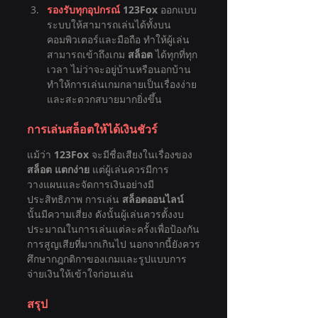
รองรับทุกอุปกรณ์ 
123Fox
 ออกแบบ
ระบบให้สามารถเล่นได้ทั้งบน
คอมพิวเตอร์และมือถือ ทำให้ผู้เล่น
สามารถเข้าถึงเกม 
สล็อต
 ได้ทุกที่ทุก
เวลา ไม่ว่าจะอยู่บ้านหรือนอกบ้าน 
ทำให้การเล่นเกมกลายเป็นเรื่องง่าย
และสะดวกสบายมากยิ่งขึ้น
การเล่นสล็อตให้ได้เงินชัวร์
แม้ว่า 
123Fox
 จะมีชื่อเสียงในเรื่องของ 
สล็อต แตกง่าย
 แต่ผู้เล่นควรมีการ
วางแผนและจัดการเงินอย่างมี
ประสิทธิภาพ การเล่น 
สล็อตออนไลน์
นั้นมีความเสี่ยง ดังนั้นผู้เล่นควรตั้งงบ
ประมาณในการเล่นแต่ละครั้งเพื่อป้องกัน
การสูญเสียที่มากเกินไป นอกจากนี้ยังควร
ศึกษากฎกติกาของเกมและรูปแบบการ
จ่ายเงินให้เข้าใจก่อนเล่น
สรุป