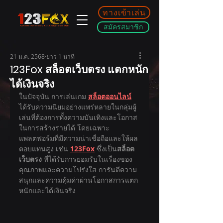
ทางเข้าเล่น
สมัครสมาชิก
21 ม.ค. 2568
ยาว 1 นาที
123Fox สล็อตเว็บตรง แตกหนัก
ได้เงินจริง
ในปัจจุบัน การเล่นเกม 
สล็อตออนไลน์
ได้รับความนิยมอย่างแพร่หลายในกลุ่มผู้
เล่นที่ต้องการทั้งความบันเทิงและโอกาส
ในการสร้างรายได้ โดยเฉพาะ
แพลตฟอร์มที่มีความน่าเชื่อถือและให้ผล
ตอบแทนสูง เช่น 
123Fox
 ซึ่งเป็น
สล็อต
เว็บตรง
 ที่ได้รับการยอมรับในเรื่องของ
คุณภาพและความโปร่งใส การันตีความ
สนุกและความคุ้มค่าผ่านโอกาสการแตก
หนักและได้เงินจริง