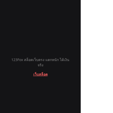
123Fox สล็อตเว็บตรง แตกหนัก ได้เงิน
จริง
เว็บสล็อต