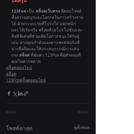
บทสรุป
123Fox
 เป็น 
สล็อตเว็บตรง
 ที่ตอบโจทย์
ทั้งความสนุกและโอกาสในการสร้างราย
ได้ ด้วยระบบเกมที่โปร่งใส แตกหนัก 
และได้เงินจริง พร้อมด้วยโปรโมชั่นและ
สิทธิพิเศษที่ช่วยเพิ่มโอกาสชนะให้กับผู้
เล่น หากคุณกำลังมองหาแพลตฟอร์มที่
น่าเชื่อถือและให้ประสบการณ์การเล่น
เกม 
สล็อต
 ที่คุ้มค่า 123Fox คือคำตอบที่
คุณไม่ควรพลาด
สล็อตออนไลน์
สล็อต
123Foxสล็อตออนไลน์
โพสต์ล่าสุด
ดูทั้งหมด