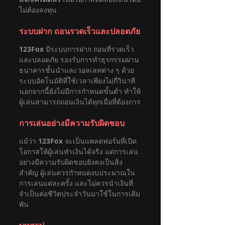
ไม่ต้องลงทุน
ระบบฝาก ถอนรวดเร็วและปลอดภัย
123Fox 
มีระบบการฝาก ถอนที่รวดเร็ว
และปลอดภัย รองรับการทำธุรกรรมผ่าน
ธนาคารชั้นนำและวอลเลทต่าง ๆ ด้วย
ระบบอัตโนมัติที่ใช้เวลาเพียงไม่กี่วินาที 
นอกจากนี้ยังไม่มีการกำหนดขั้นต่ำ ทำให้
ผู้เล่นสามารถถอนเงินได้ทุกเมื่อที่ต้องการ
การเล่นอย่างมีความรับผิดชอบ
แม้ว่า 
123Fox
 จะเป็นแพลตฟอร์มที่เปิด
โอกาสให้ผู้เล่นทำเงินได้จริง แต่การเล่น
อย่างมีความรับผิดชอบยังคงเป็นสิ่ง
สำคัญ ผู้เล่นควรกำหนดงบประมาณใน
การเล่นแต่ละครั้ง และไม่ควรนำเงินที่
จำเป็นต่อชีวิตประจำวันมาใช้ในการเดิม
พัน