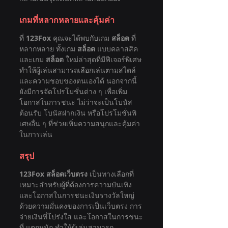
เกมที่หลากหลายและคุ้มค่า
ที่ 
123Fox
 คุณจะได้พบกับเกม 
สล็อต
 ที่
หลากหลาย ทั้งเกม 
สล็อต
 แบบคลาสสิค
และเกม 
สล็อต
 ใหม่ล่าสุดที่มีฟีเจอร์พิเศษ 
ทำให้ผู้เล่นสามารถเลือกเล่นตามสไตล์
และความชอบของตนเองได้ นอกจากนี้
ยังมีการจัดโปรโมชั่นต่าง ๆ เพื่อเพิ่ม
โอกาสในการชนะ ไม่ว่าจะเป็นโบนัส
ต้อนรับ โบนัสฝากเงิน หรือโปรโมชั่นพิ
เศษอื่น ๆ ที่ช่วยเพิ่มความสนุกและคุ้มค่า
ในการเล่น
สรุป
123Fox สล็อตเว็บตรง
 เป็นทางเลือกที่
เหมาะสำหรับผู้ที่ต้องการความบันเทิง
และโอกาสในการชนะเงินรางวัลใหญ่ 
ด้วยความมั่นคงของการเป็นเว็บตรง การ
จ่ายเงินที่โปร่งใส และโอกาสในการชนะ
ที่ แตกหนัก ทำให้ผู้เล่นสามารถ