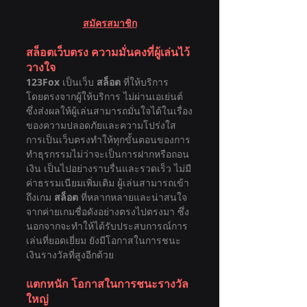
สมัครสมาชิก
สล็อตเว็บตรง ความมั่นคงที่ผู้เล่นไว้
วางใจ
123Fox
 เป็นเว็บ 
สล็อต
 ที่ให้บริการ
โดยตรงจากผู้ให้บริการ ไม่ผ่านเอเย่นต์ 
ซึ่งส่งผลให้ผู้เล่นสามารถมั่นใจได้ในเรื่อง
ของความปลอดภัยและความโปร่งใส 
การเป็นเว็บตรงทำให้ทุกขั้นตอนของการ
ทำธุรกรรมไม่ว่าจะเป็นการฝากหรือถอน
เงิน เป็นไปอย่างราบรื่นและรวดเร็ว ไม่มี
ค่าธรรมเนียมเพิ่มเติม ผู้เล่นสามารถเข้า
ถึงเกม 
สล็อต
 ที่หลากหลายและน่าสนใจ
จากค่ายเกมชื่อดังอย่างตรงไปตรงมา ซึ่ง
นอกจากจะทำให้ได้รับประสบการณ์การ
เล่นที่ยอดเยี่ยม ยังมีโอกาสในการชนะ
เงินรางวัลที่สูงอีกด้วย
แตกหนัก โอกาสในการชนะรางวัล
ใหญ่