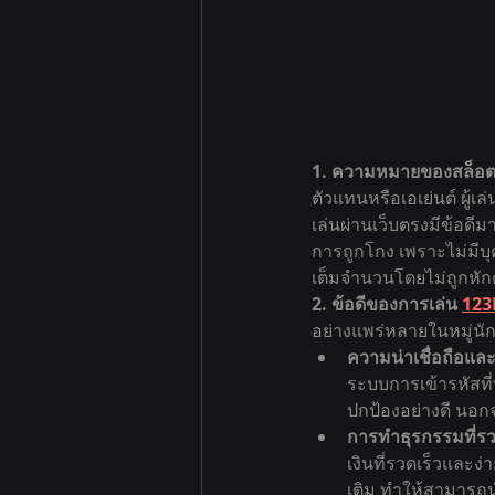
1. ความหมายของสล็อต
ตัวแทนหรือเอเย่นต์ ผู้
เล่นผ่านเว็บตรงมีข้อดี
การถูกโกง เพราะไม่มีบุค
เต็มจำนวนโดยไม่ถูกหัก
2. ข้อดีของการเล่น 
123
อย่างแพร่หลายในหมู่นักพ
ความน่าเชื่อถือแ
ระบบการเข้ารหัสที่
ปกป้องอย่างดี นอก
การทำธุรกรรมที่รว
เงินที่รวดเร็วและง
เติม ทำให้สามารถ