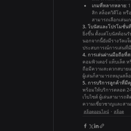
เกมที่หลากหลาย
: 
สิก สล็อตวิดีโอ หรื
สามารถเลือกเล่นเ
3. โบนัสและโปรโมชั่นที
ยิ่งขึ้น ตั้งแต่โบนัสต้
นอกจากนี้ยังมีรางวัลแจ
ประสบการณ์การเล่นที่มี
4. การเล่นผ่านมือถือที
คอมพิวเตอร์ แท็บเล็ต ห
ถือมีความสะดวกสบายและไ
ผู้เล่นก็สามารถหมุนสล็อ
5. การบริการลูกค้าที่ม
พร้อมให้บริการตลอด 24
เว็บไซต์ ผู้เล่นสามารถต
ความเชี่ยวชาญและสามา
สล็อตออนไลน์
สล็อต