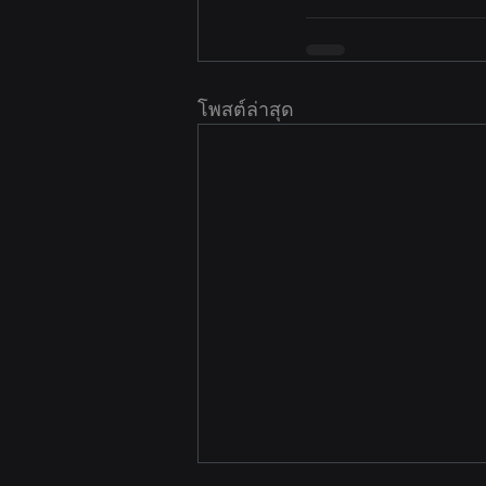
โพสต์ล่าสุด