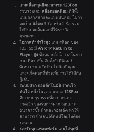
เกมสล็อตสุดฮิตมากมาย 123Fox
รวบรวมเกม 
สล็อตยอดนิยม
 ที่มีทั้ง
แบบคลาสสิกและแบบทันสมัย ไม่ว่า
จะเป็น 
สล็อต
 3 รีล หรือ 5 รีล รวม
ไปถึงเกมแจ็คพอตที่ให้รางวัล
มหาศาล
โอกาสทำกำไรสูง 
เกม สล็อต ของ 
123Fox มี 
ค่า RTP Return to 
Player สูง
 ซึ่งหมายถึงโอกาสในการ
ชนะที่มากขึ้น อีกทั้งยังมีฟีเจอร์
พิเศษ เช่น ฟรีสปิน โบนัสตัวคูณ 
และแจ็คพอตที่ช่วยเพิ่มรายได้ให้กับ
ผู้เล่น
ระบบฝาก ถอนอัตโนมัติ รวดเร็ว
ทันใจ 
หนึ่งในจุดเด่นของ 
123Fox
คือระบบธุรกรรมที่สะดวกและ
รวดเร็ว รองรับการฝาก ถอนผ่าน
ธนาคารชั้นนำและวอลเล็ต ทำให้
สามารถเข้าเล่นได้ทันทีโดยไม่ต้อง
รอนาน
รองรับทุกแพลตฟอร์ม เล่นได้ทุกที่ 