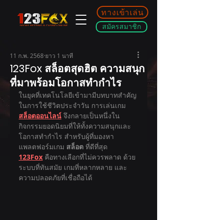
ทางเข้าเล่น
สมัครสมาชิก
11 ก.พ. 2568
ยาว 1 นาที
123Fox สล็อตสุดฮิต ความสนุก
ที่มาพร้อมโอกาสทำกำไร
ในยุคที่เทคโนโลยีเข้ามามีบทบาทสำคัญ
ในการใช้ชีวิตประจำวัน การเล่นเกม 
สล็อตออนไลน์
 จึงกลายเป็นหนึ่งใน
กิจกรรมยอดนิยมที่ให้ทั้งความสนุกและ
โอกาสทำกำไร สำหรับผู้ที่มองหา
แพลตฟอร์มเกม 
สล็อต
 ที่ดีที่สุด 
123Fox
 คือทางเลือกที่ไม่ควรพลาด ด้วย
ระบบที่ทันสมัย เกมที่หลากหลาย และ
ความปลอดภัยที่เชื่อถือได้