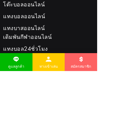
โต๊ะบอลออนไลน์
แทงบอลออนไลน์
แทงบาสออนไลน์
เดิมพันกีฬาออนไลน์
แทงบอล24ชั่วโมง
โต๊ะบอล24ชั่วโมง
ดูแลลูกค้า
ทางเข้าเล่น
สมัครสมาชิก
Ufabet
Ufabet เข้าสู่ระบบ
Ufabet เว็บหลัก
ทางเข้า Ufabet
สมัครUfabet
เล่นเกมได้เงิน