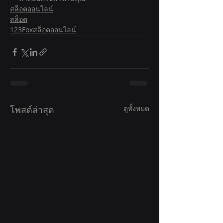
สล็อตออนไลน์
สล็อต
123Foxสล็อตออนไลน์
โพสต์ล่าสุด
ดูทั้งหมด