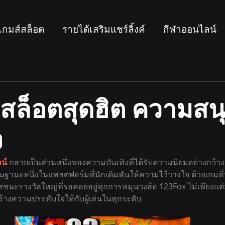
เกมส์สล็อต
รายได้เสริมแชร์ลิ้งค์
กีฬาออนไลน์
สล็อตสุดฮิต ความสนุก
ง
น์
 กลายเป็นส่วนหนึ่งของความบันเทิงที่ได้รับความนิยมอย่างกว้า
ในฐานะหนึ่งในแพลตฟอร์มที่นักเดิมพันให้ความไว้วางใจ ด้วยเกม
สชนะรางวัลใหญ่ที่รอคอยอยู่ทุกการหมุนวงล้อ 123Fox ไม่เพียง
งสร้างความประทับใจให้กับผู้เล่นในทุกระดับ