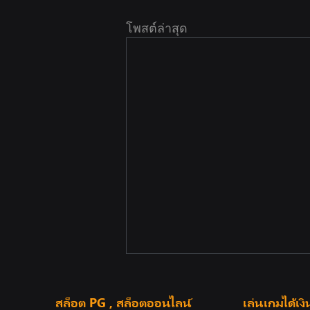
โพสต์ล่าสุด
สล็อต PG , สล็อตออนไลน์
เล่นเกมได้เงิ