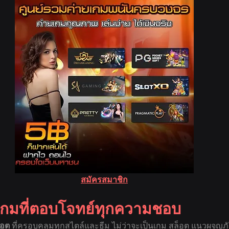
สมัครสมาชิก
 เกมที่ตอบโจทย์ทุกความชอบ
็อต
 ที่ครอบคลุมทุกสไตล์และธีม ไม่ว่าจะเป็นเกม สล็อต แนวผจญภ