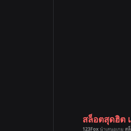
สล็อตสุดฮิต
123Fox
 นำเสนอเกม 
สล