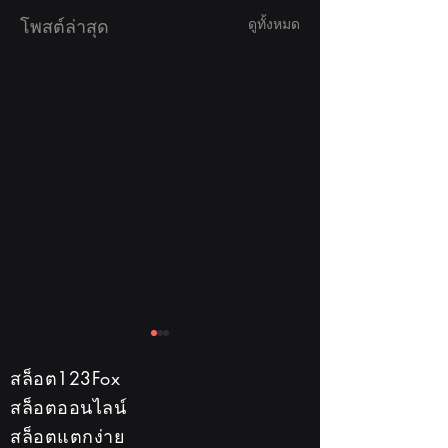
โพสต์ล่าสุด
ดูทั้งหมด
สล็อต123Fox
สล็อตออนไลน์
สล็อตแตกง่าย