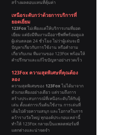
สร้างผลตอบแทนที่คุ้มค่า
เหนือระดับกว่าด้วยการบริการที่
ยอดเยี่ยม
123Fox
 ไม่เพียงแค่ให้บริการเกมที่ยอด
เยี่ยม แต่ยังมีทีมงานมืออาชีพที่พร้อมดูแล
ผู้เล่นตลอด 24 ชั่วโมง ไม่ว่าผู้เล่นจะมี
ปัญหาเกี่ยวกับการใช้งาน หรือคำถาม
เกี่ยวกับเกม ทีมงานของ 123Fox พร้อมให้
คำปรึกษาและแก้ไขปัญหาอย่างรวดเร็ว
123Fox ความสุดพิเศษที่คุณต้อง
ลอง
ความสุดพิเศษของ 
123Fox
 ไม่ได้มาจาก
ตัวเกมเพียงอย่างเดียว แต่รวมถึงการ
สร้างประสบการณ์ที่เหนือระดับให้กับผู้
เล่น ตั้งแต่การเริ่มต้นใช้งาน การเล่นที่
เต็มไปด้วยความสนุก และโอกาสในการ
คว้ารางวัลใหญ่ ทุกองค์ประกอบเหล่านี้
ทำให้ 123Fox กลายเป็นแพลตฟอร์มที่
แตกต่างและน่าจดจำ