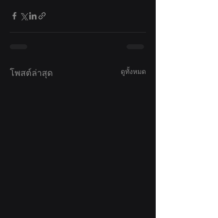
โพสต์ล่าสุด
ดูทั้งหมด