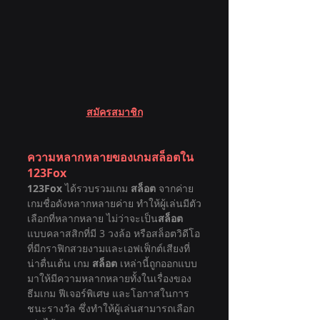
สมัครสมาชิก
ความหลากหลายของเกมสล็อตใน 
123Fox
123Fox
 ได้รวบรวมเกม 
สล็อต
 จากค่าย
เกมชื่อดังหลากหลายค่าย ทำให้ผู้เล่นมีตัว
เลือกที่หลากหลาย ไม่ว่าจะเป็น
สล็อต
แบบคลาสสิกที่มี 3 วงล้อ หรือสล็อตวิดีโอ
ที่มีกราฟิกสวยงามและเอฟเฟ็กต์เสียงที่
น่าตื่นเต้น เกม 
สล็อต
 เหล่านี้ถูกออกแบบ
มาให้มีความหลากหลายทั้งในเรื่องของ
ธีมเกม ฟีเจอร์พิเศษ และโอกาสในการ
ชนะรางวัล ซึ่งทำให้ผู้เล่นสามารถเลือก