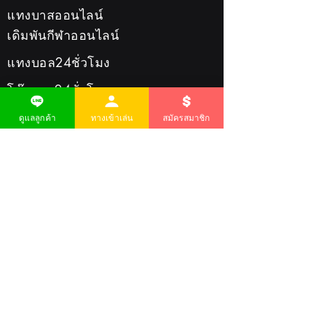
แทงบาสออนไลน์
เดิมพันกีฬาออนไลน์
แทงบอล24ชั่วโมง
โต๊ะบอล24ชั่วโมง
Ufabet
ดูแลลูกค้า
ทางเข้าเล่น
สมัครสมาชิก
Ufabet เข้าสู่ระบบ
Ufabet เว็บหลัก
ทางเข้า Ufabet
สมัครUfabet
เล่นเกมได้เงิน
สมัครเล่นPg