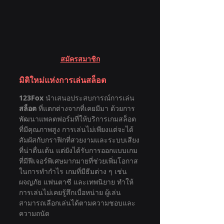
สมัครสมาชิก
มิติใหม่แห่งการเล่นสล็อต
123Fox
 นำเสนอประสบการณ์การเล่น 
สล็อต
 ที่แตกต่างจากที่เคยมีมา ด้วยการ
พัฒนาแพลตฟอร์มที่ให้บริการเกมสล็อต 
ที่มีคุณภาพสูง การเล่นไม่เพียงแต่จะได้
สัมผัสกับกราฟิกที่สวยงามและระบบเสียง
ที่น่าตื่นเต้น แต่ยังได้รับการออกแบบเกม
ที่มีฟีเจอร์พิเศษมากมายที่ช่วยเพิ่มโอกาส
ในการทำกำไร เกมที่มีธีมต่าง ๆ เช่น 
ผจญภัย แฟนตาซี และเทพนิยาย ทำให้
การเล่นไม่เคยรู้สึกเบื่อหน่าย ผู้เล่น
สามารถเลือกเล่นได้ตามความชอบและ
ความถนัด