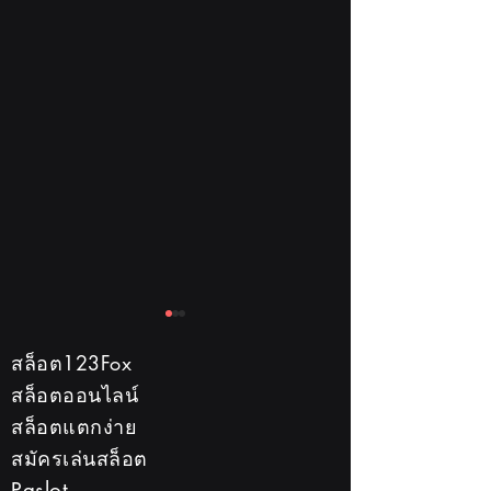
สล็อต123Fox
สล็อตออนไลน์
สล็อตแตกง่าย
สมัครเล่นสล็อต
รวมเกมยอดฮิตใน
123Fox สล็อต ฝาก
Pgslot