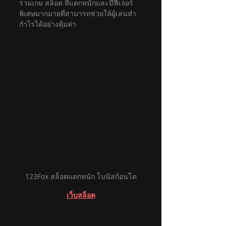
รวมเกม สล็อต ที่แตกหนักและมีฟีเจอร์
พิเศษมากมายที่สามารถช่วยให้ผู้เล่นทำ
กำไรได้อย่างคุ้มค่า
123Fox สล็อตแตกหนัก โบนัสก้อนโต
เว็บสล็อต