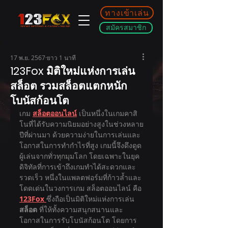
ทางเข้าเล่น
สมัครสมาชิก
17 พ.ย. 2567
ยาว 1 นาที
123Fox มิติใหม่แห่งการเล่น
สล็อต รวมสล็อตแตกหนัก
โบนัสก้อนโต
เกม 
สล็อตออนไลน์
 เป็นหนึ่งในเกมคาสิ
โนที่ได้รับความนิยมอย่างสูงในช่วงหลาย
ปีที่ผ่านมา ด้วยความง่ายในการเล่นและ
โอกาสในการทำกำไรที่สูง เกมนี้จึงดึงดูด
ผู้เล่นจากทั่วทุกมุมโลก โดยเฉพาะในยุค
ดิจิทัลที่การเข้าถึงเกมทำได้สะดวกและ
รวดเร็ว หนึ่งในแพลตฟอร์มที่ก้าวล้ำและ
โดดเด่นในวงการเกม สล็อตออนไลน์ คือ 
123Fox
ซึ่งถือเป็นมิติใหม่แห่งการเล่น 
สล็อต
 ที่ให้ทั้งความสนุกสนานและ
โอกาสในการรับโบนัสก้อนโต โดยการ