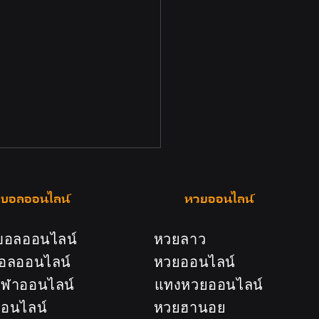
บอลออนไลน์
หวยออนไลน์
ูบอลออนไลน์
หวยลาว
อลออนไลน์
หวยออนไลน์
ีฬาออนไลน์
แทงหวยออนไลน์
ีของการเล่นบาคาร่า
ออนไลน์
หวยฮานอย
ลน์กับเว็บ 123Fox ที่หลาย