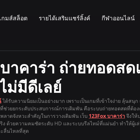
เกมส์สล็อต
รายได้เสริมแชร์ลิ้งค์
กีฬาออนไลน์
 บาคาร่า ถ่ายทอดสด
ม่มีดีเลย์
์
 ได้รับความนิยมเป็นอย่างมาก เพราะเป็นเกมที่เข้าใจง่าย ลุ้นสน
ัญที่ช่วยยกระดับประสบการณ์การเดิมพัน คือระบบถ่ายทอดสดที่ต้อง
ู้เล่นพลาดจังหวะสำคัญในการวางเดิมพัน เว็บ 
123Fox บาคาร่า
 จึงให
ง ด้วยความคมชัดระดับ HD และระบบรีลไทม์ที่แม่นยำ ทำให้ผู้เล่น
ลื่นไหลที่สุด