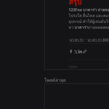
สรุป
123Fox บาคาร่า ถ่ายทอด
โปร่งใส ลื่นไหล และสม
อุปกรณ์ ทำให้ผู้เล่นมั่
หา 
บาคาร่า
ถ่ายทอดสดค
บา คา ร่า
บา คา ร่า 888
โพสต์ล่าสุด