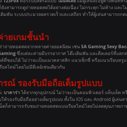
ง 
123Fox
 คือระบบสตรีมแบบ 
ไม่มีดีเลย์
 แม้ผู้เล่นจะอยู่ต่างพื้นที
ก็ยังสามารถดูถ่ายทอดสดได้อย่างต่อเนื่อง ไม่กระตุก ไม่ค้าง และ
ิมพัน ระบบประมวลผลรวดเร็วและเสถียร ทำให้ผู้เล่นสามารถกดเ
่ายเกมชั้นนำ
าร่าถ่ายทอดสดจากหลายค่ายยอดนิยม เช่น 
SA Gaming Sexy Bacc
Gaming
 ซึ่งแต่ละค่ายมีบรรยากาศ โต๊ะเดิมพัน และดีลเลอร์ที่แตกต่า
ที่ชอบได้ ไม่ว่าจะเป็นแนวคลาสสิก แนวเซ็กซี่ หรือแนวเรียบหรูแ
ยลไทม์โดยไม่มีดีเลย์เช่นเดียวกัน
ปกรณ์ รองรับมือถือเต็มรูปแบบ
ะ 
บาคาร่า
 ได้จากทุกอุปกรณ์ ไม่ว่าจะเป็นคอมพิวเตอร์ แท็บเล็ต 
้รองรับมือถืออย่างเต็มรูปแบบ ทั้งใน iOS และ Android ผู้เล่นสาม
ร์เน็ตก็สามารถรับชมถ่ายทอดสดแบบเรียลไทม์โดยไม่ลดคุณภาพภาพ