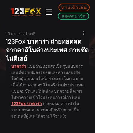
ทางเข้าเล่น
สมัครสมาชิก
13 ม.ค.
ยาว 1 นาที
123Fox บาคาร่า ถ่ายทอดสด
จากคาสิโนต่างประเทศ ภาพชัด
ไม่ดีเลย์
บาคาร่า
 แบบถ่ายทอดสดเป็นรูปแบบการ
เล่นที่ช่วยเพิ่มอรรถรสและความสมจริง
ให้กับผู้เล่นออนไลน์อย่างมาก โดยเฉพาะ
เมื่อได้ภาพจากคาสิโนจริงในต่างประเทศ
แบบคมชัดและไม่หน่วง บทความนี้จะพา
ไปทำความเข้าใจประสบการณ์การเล่น 
123Fox บาคาร่า
 ถ่ายทอดสด ว่าทำไม
ระบบภาพและความเสถียรจึงกลายเป็น
จุดเด่นที่ผู้เล่นให้ความไว้วางใจ