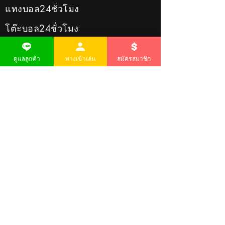
แทงบอล24ชั่วโมง
โต๊ะบอล24ชั่วโมง
Ufabet
ดูแลลูกค้า
ทางเข้าเล่น
สมัครสมาชิก
Ufabet เข้าสู่ระบบ
Ufabet เว็บหลัก
ทางเข้า Ufabet
สมัครUfabet
เล่นเกมได้เงิน
สมัครเล่นPg
ทางเข้าPg
ทางเข้าเล่นสล็อต
สมัครPgslot