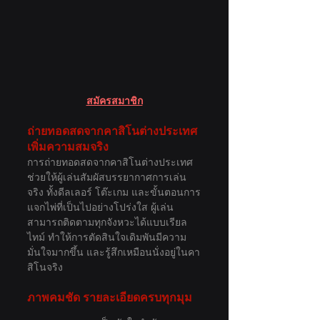
สมัครสมาชิก
ถ่ายทอดสดจากคาสิโนต่างประเทศ 
เพิ่มความสมจริง
การถ่ายทอดสดจากคาสิโนต่างประเทศ
ช่วยให้ผู้เล่นสัมผัสบรรยากาศการเล่น
จริง ทั้งดีลเลอร์ โต๊ะเกม และขั้นตอนการ
แจกไพ่ที่เป็นไปอย่างโปร่งใส ผู้เล่น
สามารถติดตามทุกจังหวะได้แบบเรียล
ไทม์ ทำให้การตัดสินใจเดิมพันมีความ
มั่นใจมากขึ้น และรู้สึกเหมือนนั่งอยู่ในคา
สิโนจริง
ภาพคมชัด รายละเอียดครบทุกมุม